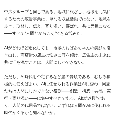
中広グループも同じである。地域に根ざし、地域を元気に
するための広告事業は、単なる収益活動ではない。地域を
歩き、取材し、伝え、寄り添い、喜ばれ、共に元気になる
——すべて“人間だからこそ”できる営みだ。
AIがどれほど進化しても、地域のおばあちゃんの笑顔を引
き出し、商店街の店主の悩みに耳を傾け、広告主の未来に
共に汗を流すことは、人間にしかできない。
ただし、AI時代を否定するなど愚の骨頂である。むしろ積
極的に使えばよい。AIに任せられる作業はAIに委ね、同志
たちは人間にしかできない役割——創造・構想・共感・実
行・寄り添い——に集中すべきである。AIは“道具”であ
り、人間の代用品ではない。いずれは人間がAIに使われる
時代がくるかも知れないが。