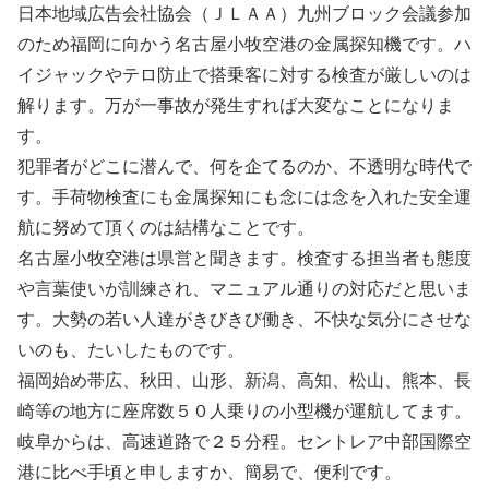
日本地域広告会社協会（ＪＬＡＡ）九州ブロック会議参加
のため福岡に向かう名古屋小牧空港の金属探知機です。ハ
イジャックやテロ防止で搭乗客に対する検査が厳しいのは
解ります。万が一事故が発生すれば大変なことになりま
す。
犯罪者がどこに潜んで、何を企てるのか、不透明な時代で
す。手荷物検査にも金属探知にも念には念を入れた安全運
航に努めて頂くのは結構なことです。
名古屋小牧空港は県営と聞きます。検査する担当者も態度
や言葉使いが訓練され、マニュアル通りの対応だと思いま
す。大勢の若い人達がきびきび働き、不快な気分にさせな
いのも、たいしたものです。
福岡始め帯広、秋田、山形、新潟、高知、松山、熊本、長
崎等の地方に座席数５０人乗りの小型機が運航してます。
岐阜からは、高速道路で２５分程。セントレア中部国際空
港に比べ手頃と申しますか、簡易で、便利です。