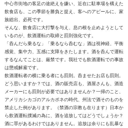
中心市街地の客足の途絶えを嫌い、近在に駐車場を構えた
飲食店も、この季節を勝負と捉え、客へのアピールに、家
族総出、必死です。
そんな、飲食店に大打撃を与え、息の根を止めようとして
いるのが、飲酒運転の取締と罰則強化です。
「呑んだら乗るな」「乗るなら呑むな」酒は視神経、平衡
感覚、集中力、五感に支障をきたします。酒を呑んで運転
するなんてことは、厳禁です。我社でも飲酒運転での事故
は懲戒解雇です。
飲酒運転者の横に乗る者にも罰則。呑ませたお店も罰則。
どう思いますか？では、酒の販売店も、酒屋さんも、酒造
メーカーにも罰則が必要ではありませんか？一掃のこと、
アメリカシカゴのアルカポネの時代、州法で酒そのものを
禁止した例があります。（禁酒の宗教も在ります）日本か
ら飲酒運転撲滅の為に、酒を追放してはどうでしょうか？
酒に罪があるわけではありません。追放は余りにも乱暴な