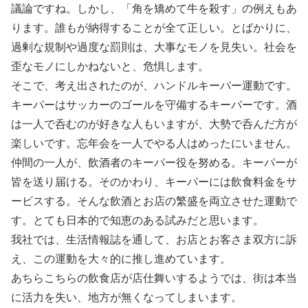
議論ですね。しかし、「角を矯めて牛を殺す」の例えもあ
ります。誰もが納得することが全て正しい。とばかりに、
過剰な規制や過度な罰則は、大事なモノを見失い。社会を
歪なモノにしかねないと、危惧します。
そこで、考え出されたのが、ハンドルキーパー運動です。
キーパーはサッカーのゴールを守備するキーパーです。酒
は一人で呑むのが好きな人もいますが、大勢で呑んだ方が
楽しいです。忘年会を一人でやる人はめったにいません。
仲間の一人が、飲酒者のキーパー役を努める。キーパーが
皆を送り届ける。そのかわり、キーパーには飲食料金をサ
ービスする。そんな飲酒とお店の繁盛を両立させた運動で
す。とても日本的で知恵のある試みだと思います。
我社では、生活情報誌を通して、お店とお客さま双方に訴
え、この運動を大々的に推し進めています。
あちらこちらの飲食店が店仕舞いするようでは、街は本当
に活力を失い、地方が無くなってしまいます。