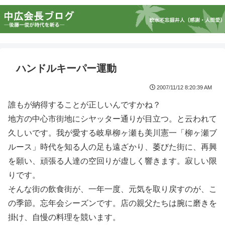
ハンドルキーパー運動
2007/11/12 8:20:39 AM
誰もが納得することが正しいんですかね？
地方の中心市街地にシヤッター通りが目立つ。と云われて
久しいです。我が愛する岐阜柳ヶ瀬も美川憲一「柳ヶ瀬ブ
ルース」時代を知る人の足も遠ざかり、萎びた街に、再興
を願い、頑張る人達の空回りが虚しく響きます。寂しい限
りです。
そんな街の飲食街が、一年一度、元気を取り戻すのが、こ
の季節。忘年会シーズンです。店の親父たちは腕に磨きを
掛け、自慢の料理を競います。