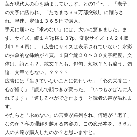
葉が現代人の心を励ましています。とのｺﾋﾟｰ、。「老子」
の文字に誘われ、「たちまち３６万部突破!」に躍らさ
れ、早速、定価１３６５円で購入。
手元に届いた「求めない」には、大いに驚きました。ま
ず、サイズ。縦１４?p横１３?p。変形サイズ（Ａ２４取
判１９４頁）。（広告にサイズは表示されていない）水彩
の抽象的な挿絵が４頁。１頁全編２０〜３０文字程度。文
体は、詩とも？、散文？とも、俳句、短歌？とも違う、勿
論、文章でもない。？？？？
広告には「生きていないことに気付いた」「心の栄養に・
心が軽く」「読んで顔つきが変った」「いつもかばんに入
れてます」「道しるべができたよう」と読者の声が溢れま
す。
やたらと「求めない」の言葉が羅列され、何処が「老子」
なのか？私の理解を越える内容の、この変形本を、３６万
人の人達が購入したのか？と思いますと。