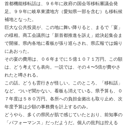
首都機能移転話は、９６年に政府の国会等移転審議会発
足。９９年に岐阜東濃地方（愛知県一部を含む）も移転候
補地となった。
巨大な公共投資が、この地に舞い降りると、まるで「宴」
の様相。商工会議所は「新首都推進を訴え」総決起集会ま
で開催。県内各地に看板が張り巡らされ、県広報では煽り
にあおった。
その宴の費用は、０６年までに５億１０７１万円。この額
は、どう考えても表向。一説では、その４〜5倍が費やさ
れたと噂される。
この話。どうも雲行きが怪しい。このところ、「移転話」
など、ついぞ聞かない。看板も消えている。県予算も、０
７年度は５８０万円。各所への負担金拠出も取り止め、次
年度予算は少額の事務費を計上するのみ。
どうやら、多くの県民が肌で感じていたとおり、前知事の
「パフォーマンス」だっだようだ。個人の批判は控える