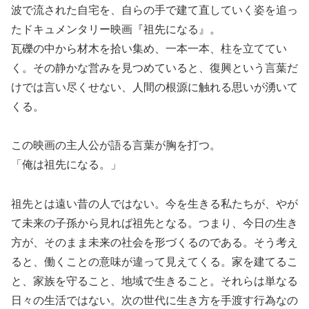
波で流された自宅を、自らの手で建て直していく姿を追っ
たドキュメンタリー映画『祖先になる』。
瓦礫の中から材木を拾い集め、一本一本、柱を立ててい
く。その静かな営みを見つめていると、復興という言葉だ
けでは言い尽くせない、人間の根源に触れる思いが湧いて
くる。
この映画の主人公が語る言葉が胸を打つ。
「俺は祖先になる。」
祖先とは遠い昔の人ではない。今を生きる私たちが、やが
て未来の子孫から見れば祖先となる。つまり、今日の生き
方が、そのまま未来の社会を形づくるのである。そう考え
ると、働くことの意味が違って見えてくる。家を建てるこ
と、家族を守ること、地域で生きること。それらは単なる
日々の生活ではない。次の世代に生き方を手渡す行為なの