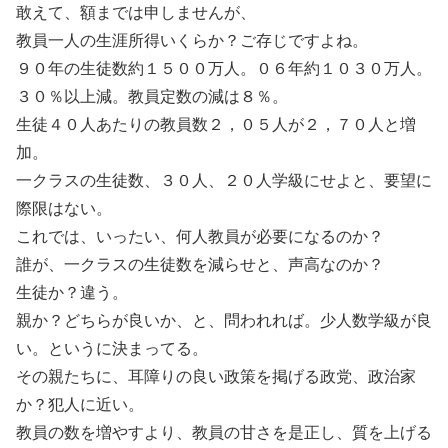
敢えて、額までは申しませんが、
教員一人の生涯所得いくらか？ご存じですよね。
９０年の生徒数約１５００万人。０６年約１０３０万人。
３０％以上減。教員定数の減は８％。
生徒４０人あたりの教員数２，０５人が２，７０人と増
加。
一クラスの生徒数、３０人、２０人学級にせよと、要望に
際限はない。
これでは、いったい、何人教員が必要になるのか？
誰が、一クラスの生徒数を減らせと、声高なのか？
生徒か？違う。
親か？どちらが良いか、と、問われれば。少人数学級が良
い。というに決まってる。
その親たちに、耳障りの良い政策を掲げる政党、政治家
か？犯人に近い。
教員の数を増やすより、教員の甘さを是正し、質を上げる