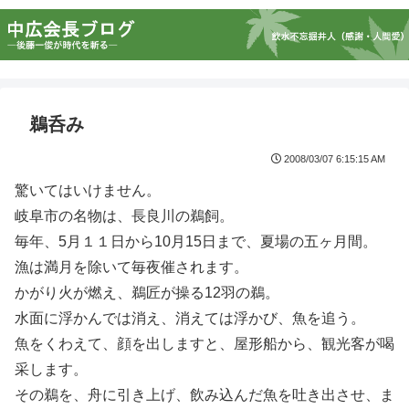
鵜呑み
2008/03/07 6:15:15 AM
驚いてはいけません。
岐阜市の名物は、長良川の鵜飼。
毎年、5月１１日から10月15日まで、夏場の五ヶ月間。
漁は満月を除いて毎夜催されます。
かがり火が燃え、鵜匠が操る12羽の鵜。
水面に浮かんでは消え、消えては浮かび、魚を追う。
魚をくわえて、顔を出しますと、屋形船から、観光客が喝
采します。
その鵜を、舟に引き上げ、飲み込んだ魚を吐き出させ、ま