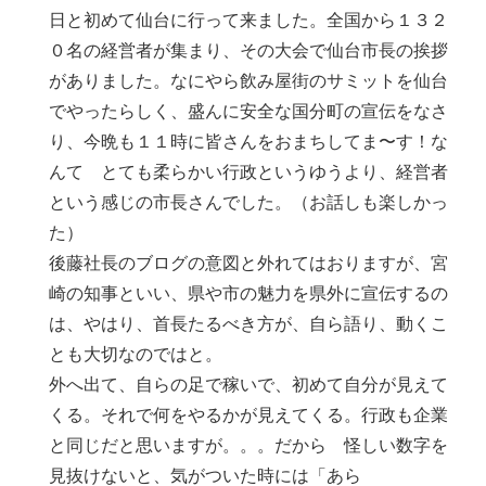
日と初めて仙台に行って来ました。全国から１３２
０名の経営者が集まり、その大会で仙台市長の挨拶
がありました。なにやら飲み屋街のサミットを仙台
でやったらしく、盛んに安全な国分町の宣伝をなさ
り、今晩も１１時に皆さんをおまちしてま〜す！な
んて とても柔らかい行政というゆうより、経営者
という感じの市長さんでした。（お話しも楽しかっ
た）
後藤社長のブログの意図と外れてはおりますが、宮
崎の知事といい、県や市の魅力を県外に宣伝するの
は、やはり、首長たるべき方が、自ら語り、動くこ
とも大切なのではと。
外へ出て、自らの足で稼いで、初めて自分が見えて
くる。それで何をやるかが見えてくる。行政も企業
と同じだと思いますが。。。だから 怪しい数字を
見抜けないと、気がついた時には「あら