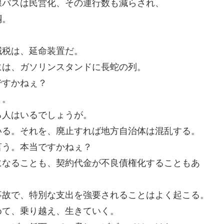
線バスは民営化、その運行数も減らされ、
綱。
。
減税は、延命装置だ。
には、ガソリンスタンドに長蛇の列。
ですかねぇ？
よ。
る人はいるでしょうが。
いる。それを、廃止すれば地方自治体は混乱する。
言う。本当ですかねぇ？
になることも、契約代金が不良債権化することもあ
事故で、特別な支出を強要されることはよく起こる。
めて、乗り越え、生きていく。