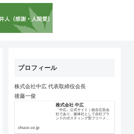
プロフィール
株式会社中広 代表取締役会長
後藤一俊
株式会社 中広
「中広」公式サイト｜総合広告会
社であり、媒体社として自社ブラ
ンドのポスティング型フリーメデ
ィア、ハッピーメディア®『地域み
っちゃく生活情報誌®』を全国で
chuco.co.jp
1100万部以上展開しています。