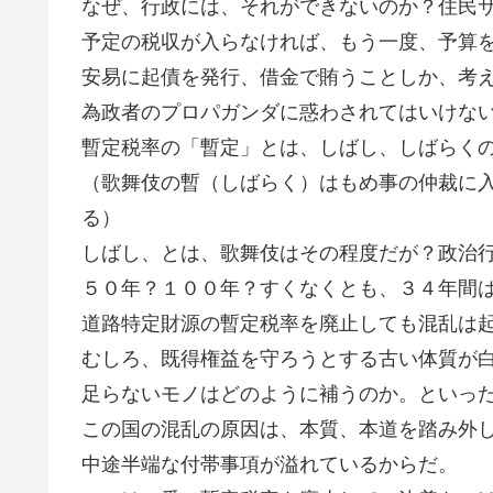
なぜ、行政には、それができないのか？住民
予定の税収が入らなければ、もう一度、予算
安易に起債を発行、借金で賄うことしか、考
為政者のプロパガンダに惑わされてはいけな
暫定税率の「暫定」とは、しばし、しばらく
（歌舞伎の暫（しばらく）はもめ事の仲裁に
る）
しばし、とは、歌舞伎はその程度だが？政治
５０年？１００年？すくなくとも、３４年間
道路特定財源の暫定税率を廃止しても混乱は
むしろ、既得権益を守ろうとする古い体質が
足らないモノはどのように補うのか。といっ
この国の混乱の原因は、本質、本道を踏み外
中途半端な付帯事項が溢れているからだ。