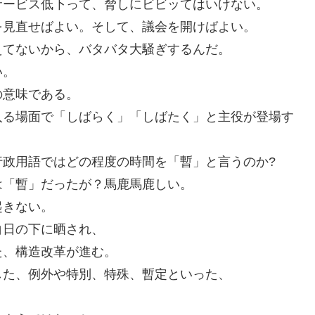
サービス低下って、脅しにビビッてはいけない。
を見直せばよい。そして、議会を開けばよい。
えてないから、バタバタ大騒ぎするんだ。
い。
の意味である。
入る場面で「しばらく」「しばたく」と主役が登場す
行政用語ではどの程度の時間を「暫」と言うのか?
は「暫」だったが？馬鹿馬鹿しい。
起きない。
白日の下に晒され、
た、構造改革が進む。
した、例外や特別、特殊、暫定といった、