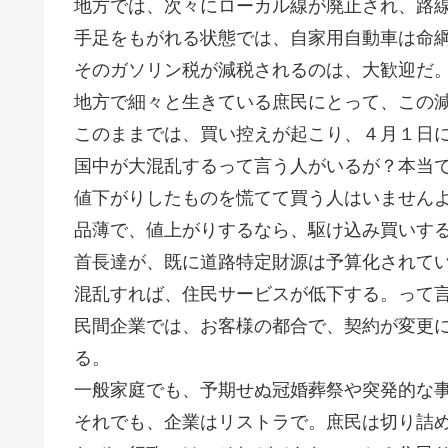
地方では、次々にローカル線が廃止され、路
手足をもがれる状態では、自家用自動車は命
そのガソリン税が減税されるのは、大歓迎だ
地方で細々と生きている庶民にとって、この
このままでは、買い控えが起こり、４月１日
国中が大混乱するって言う人がいるが？本当
値下がりしたものを慌てて買う人はいません
品薄で、値上がりするなら、駆け込み買いす
首長達が、既に道路特定財源は予算化されて
混乱すれば、住民サービスが低下する。って
民間企業では、お客様の都合で、契約が変更
る。
一般家庭でも、予期せぬ冠婚葬祭や突発的な
それでも、企業はリストラで。庶民は切り詰