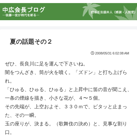
夏の話題その２
2008/05/31 6:02:08 AM
ぜひ、長良川に足を運んで下さいね。
闇をつんざき、筒が火を噴く。「ズドン」と打ち上げら
れ。
「ひゅる、ひゅる、ひゅる」と上昇中に笛の音が聞こえ、
一条の煙線を描き、小さな花が、４〜５個。
その先端が、上空およそ、３３０ｍで、ピタッと止まっ
た、その一瞬。
玉の座りが、決まる。（歌舞伎の決め）と、見事な割り
口。