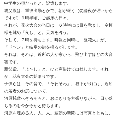
中学生の頃だったと、記憶します。
親父殿は、重役出勤とかで、朝が遅く（勿論夜が遅いから
ですが）９時半頃、ご起床の日々。
それが、花火大会の当日は、６時半には目を覚まし、空模
様を眺め「良し」と。天気を占う。
そして、７時を待ちます。時報と同時に「昼花火」が、
「ド〜ン」と岐阜の街を揺るがします。
それは、それは、近所の人が家から、飛び出すほどの大音
響です。
親父殿、「よ〜し」と、ひと声掛けて出社します。それ
が、花火大会の始まりです。
子供らは、その音で、「そわそわ」。昼下がりには、近所
の若者のお尻について、
河原桟敷へぞろぞろと。おにぎりを方張りながら、日が落
ちるのを今か今かと待ちます。
河原を埋める人、人、人。翌朝の新聞には写真とともに、