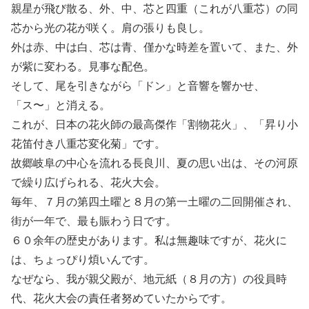
親星が飛び散る、外、中、芯と四重（これが八重芯）の同
芯から光の花が咲く。肩の張りも良し。
外は赤、中は白、芯は青、僅かな時差を置いて、また、外
が紫に変わる。見事な配色。
そして、尾を引きながら「ドン」と音響を響かせ、
「ス〜」と消える。
これが、日本の花火師の最高傑作「割物花火」、「昇り小
花笛付き八重芯変化菊」です。
故郷岐阜の中心を流れる長良川、夏の思い出は、その河原
で繰り広げられる、花火大会。
毎年、７月の第四土曜と８月の第一土曜の二回開催され、
街が一年で、最も賑わう日です。
６０余年の歴史があります。私は無趣味ですが、花火に
は、ちょっぴり煩いんです。
なぜなら、我が親父殿が、地元紙（８月の方）の役員時
代、花火大会の責任者努めていたからです。