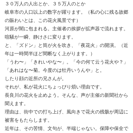
３０万人の人出とか、３５万人のとか
岐阜市の人口以上の数字が躍ります。（私の心に残る故郷
の賑わいとは、この花火風景です）
河原が闇に包まれる。主催者の挨拶が拡声器で流れます。
喧騒が一瞬、静けさに変ります。
と、「ズドン」と筒が火を吹き、「夜花火」の開演。（近
年は一時間半ほど間断なく上がります。）
「うわ〜」「きれいやな〜」。「今の何て云う花火や？」
「あれはな〜菊。今度のは牡丹いうんや」と。
したり顔の近所の兄さんが。
それが、私が花火にちょっぴり煩い理由です。
長良川の花火を止めよう。そんな、声が主催の新聞社から
聞えます。
理由は、街中での打ち上げ、風向きで花火の残骸が周辺に
被害をもたらします。
近年は、その苦情、文句が、半端じゃない。保障や保全で