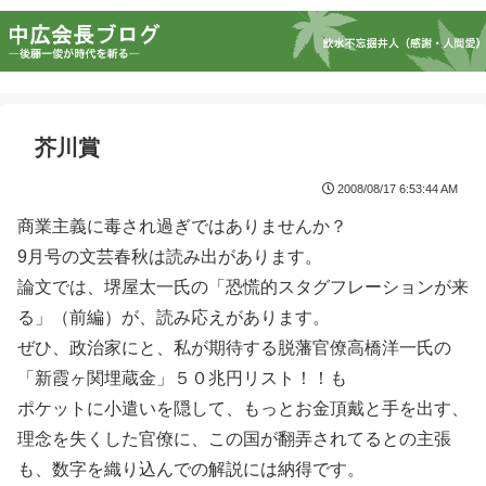
芥川賞
2008/08/17 6:53:44 AM
商業主義に毒され過ぎではありませんか？
9月号の文芸春秋は読み出があります。
論文では、堺屋太一氏の「恐慌的スタグフレーションが来
る」（前編）が、読み応えがあります。
ぜひ、政治家にと、私が期待する脱藩官僚高橋洋一氏の
「新霞ヶ関埋蔵金」５０兆円リスト！！も
ポケットに小遣いを隠して、もっとお金頂戴と手を出す、
理念を失くした官僚に、この国が翻弄されてるとの主張
も、数字を織り込んでの解説には納得です。