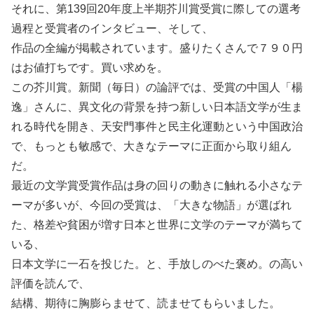
それに、第139回20年度上半期芥川賞受賞に際しての選考
過程と受賞者のインタビュー、そして、
作品の全編が掲載されています。盛りたくさんで７９０円
はお値打ちです。買い求めを。
この芥川賞。新聞（毎日）の論評では、受賞の中国人「楊
逸」さんに、異文化の背景を持つ新しい日本語文学が生ま
れる時代を開き、天安門事件と民主化運動という中国政治
で、もっとも敏感で、大きなテーマに正面から取り組ん
だ。
最近の文学賞受賞作品は身の回りの動きに触れる小さなテ
ーマが多いが、今回の受賞は、「大きな物語」が選ばれ
た、格差や貧困が増す日本と世界に文学のテーマが満ちて
いる、
日本文学に一石を投じた。と、手放しのべた褒め。の高い
評価を読んで、
結構、期待に胸膨らませて、読ませてもらいました。