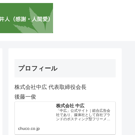
プロフィール
株式会社中広 代表取締役会長
後藤一俊
株式会社 中広
「中広」公式サイト｜総合広告会
社であり、媒体社として自社ブラ
ンドのポスティング型フリーメデ
ィア、ハッピーメディア®『地域み
っちゃく生活情報誌®』を全国で
chuco.co.jp
1100万部以上展開しています。