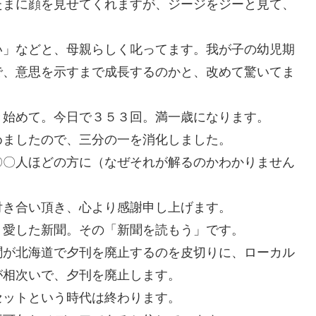
たまに顔を見せてくれますが、ジージをジーと見て、
。
い」などと、母親らしく叱ってます。我が子の幼児期
で、意思を示すまで成長するのかと、改めて驚いてま
き始めて。今日で３５３回。満一歳になります。
めましたので、三分の一を消化しました。
〇〇人ほどの方に（なぜそれが解るのかわかりません
付き合い頂き、心より感謝申し上げます。
く愛した新聞。その「新聞を読もう」です。
聞が北海道で夕刊を廃止するのを皮切りに、ローカル
が相次いで、夕刊を廃止します。
セットという時代は終わります。