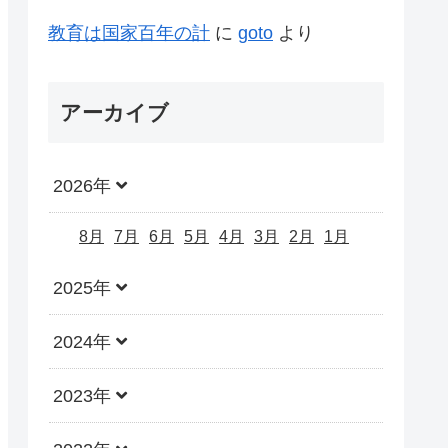
教育は国家百年の計
に
goto
より
アーカイブ
2026年
8月
7月
6月
5月
4月
3月
2月
1月
2025年
2024年
2023年