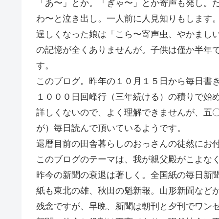
「あ〜」とか。「ぎゃ〜」とか寄声も発し。
わ〜と泣き出し。一人前に人見知りもします
逞しくなった娘は「こら〜寄声虫、やかまし
の記憶が全くありませんが。子供は僅か半年
す。
このブログ。昨年の１０月１５日から毎日書
１０００日回峰行（三年続ける）の積りで始
詳しくないので、よく理解できませんが、五
が）毎日読んで頂いているようです。
還暦目前の田舎暮らしのおっさんの徒然にお
このブログのテーマは、我が親父殿がこよな
昨今の新聞の衰退は著しく。全国紙の毎日新
紙も東北の雄、秋田の魁新報。山形新聞など
残念ですが、早晩、新聞は朝刊と夕刊でワン