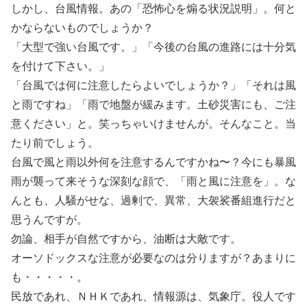
しかし、台風情報。あの「恐怖心を煽る状況説明」。何と
かならないものでしょうか？
「大型で強い台風です。」「今後の台風の進路には十分気
を付けて下さい。」
「台風では何に注意したらよいでしょうか？」「それは風
と雨ですね」「雨で地盤が緩みます。土砂災害にも、ご注
意ください」と。笑っちゃいけませんが。そんなこと。当
たり前でしょう。
台風で風と雨以外何を注意するんですかね〜？今にも暴風
雨が襲って来そうな深刻な顔で、「雨と風に注意を」。な
んとも、人騒がせな、過剰で、異常、大袈裟番組進行だと
思うんですが。
勿論、相手が自然ですから、油断は大敵です。
オーソドックスな注意が必要なのは分りますが？あまりに
も・・・・・。
民放であれ、ＮＨＫであれ、情報源は、気象庁。役人です