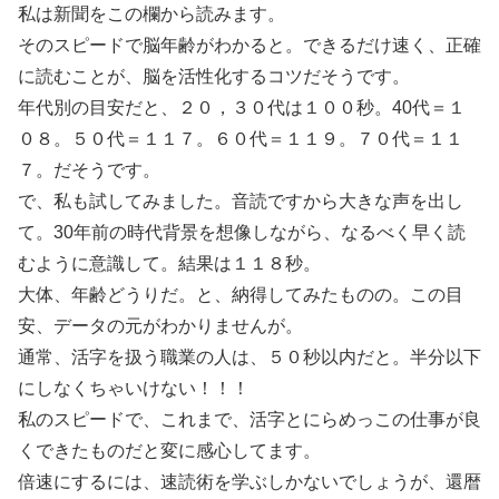
私は新聞をこの欄から読みます。
そのスピードで脳年齢がわかると。できるだけ速く、正確
に読むことが、脳を活性化するコツだそうです。
年代別の目安だと、２０，３０代は１００秒。40代＝１
０８。５０代＝１１７。６０代＝１１９。７０代＝１１
７。だそうです。
で、私も試してみました。音読ですから大きな声を出し
て。30年前の時代背景を想像しながら、なるべく早く読
むように意識して。結果は１１８秒。
大体、年齢どうりだ。と、納得してみたものの。この目
安、データの元がわかりませんが。
通常、活字を扱う職業の人は、５０秒以内だと。半分以下
にしなくちゃいけない！！！
私のスピードで、これまで、活字とにらめっこの仕事が良
くできたものだと変に感心してます。
倍速にするには、速読術を学ぶしかないでしょうが、還暦