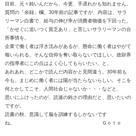
目前、元々鈍いんだから、今更、手遅れかも知れません。
質問の「余録」欄。30年前の記事ですが、内容は、サラ
リーマン白書で、給与の伸び率が消費者物価を下回った。
「かせぐに追いつく貧乏あり」と苦しいサラリーマンの台
所事情を。
企業で働く者は浮き沈みがあるが、懸命に働く者はやがて
報いられる。そんな信仰を奪い取らないでほしい。政財界
の指導者にこの点はよく心してもらいたい。と。
あれあれ、どこかで読んだ内容かと見間違う。30年前も
今も、まじめに働く者には陽が当たらないらしい。そこを
何とかしてこそ、人間社会じゃないか・・・などと、
思いにふけったのが、読速の鈍さの理由だと、思いたいの
ですが。
読書の秋、意識して脳を訓練するしかないです
ね。 Ｇｏｔｏ