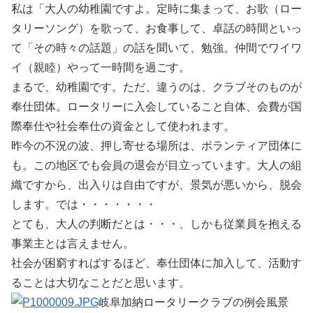
私は「大人の幼稚園ですよ。定時に集まって、お歌（ロー
タリーソング）を歌って、お食事して、卓話の時間といっ
て「その時々の話題」の話を聞いて、勉強。仲間でワイワ
イ（親睦）やって一時間を過ごす。
まるで、幼稚園です。ただ、違うのは、クラブそのものが
奉仕団体。ロータリーに入会していること自体、会費が国
際奉仕や社会奉仕の資金として使われます。
昨今の不況の波、押し寄せる場所は、ボランティア団体に
も。この地区でも会員の退会が目立っています。大人の組
織ですから、出入りは自由ですが、景気が悪いから、脱会
します。では・・・・・・・
とても、大人の判断だとは・・・、しかも従業員を抱える
事業主とは言えません。
社会が困窮すればするほど、奉仕団体に加入して、活動す
ることは大切なことだと思います。
岐阜加納ロータリークラブの例会風景