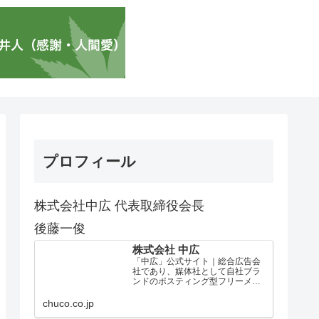
プロフィール
株式会社中広 代表取締役会長
後藤一俊
株式会社 中広
「中広」公式サイト｜総合広告会
社であり、媒体社として自社ブラ
ンドのポスティング型フリーメデ
ィア、ハッピーメディア®『地域み
っちゃく生活情報誌®』を全国で
chuco.co.jp
1100万部以上展開しています。