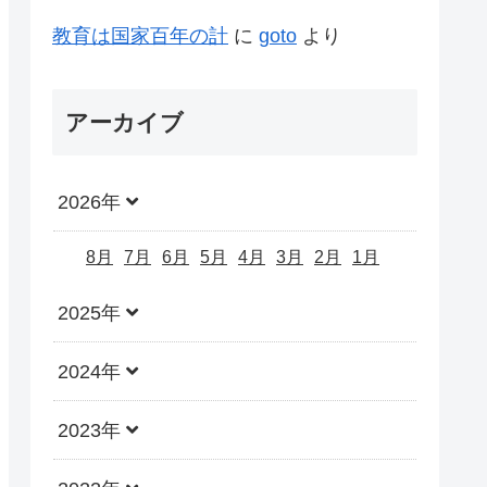
教育は国家百年の計
に
goto
より
アーカイブ
2026年
8月
7月
6月
5月
4月
3月
2月
1月
2025年
2024年
2023年