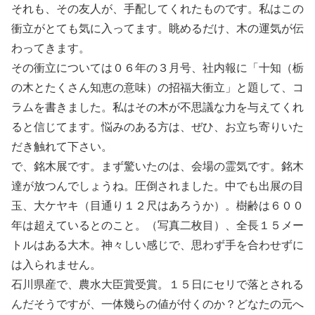
それも、その友人が、手配してくれたものです。私はこの
衝立がとても気に入ってます。眺めるだけ、木の運気が伝
わってきます。
その衝立については０６年の３月号、社内報に「十知（栃
の木とたくさん知恵の意味）の招福大衝立」と題して、コ
ラムを書きました。私はその木が不思議な力を与えてくれ
ると信じてます。悩みのある方は、ぜひ、お立ち寄りいた
だき触れて下さい。
で、銘木展です。まず驚いたのは、会場の霊気です。銘木
達が放つんでしょうね。圧倒されました。中でも出展の目
玉、大ケヤキ（目通り１２尺はあろうか）。樹齢は６００
年は超えているとのこと。（写真二枚目）、全長１５メー
トルはある大木。神々しい感じで、思わず手を合わせずに
は入られません。
石川県産で、農水大臣賞受賞。１５日にセリで落とされる
んだそうですが、一体幾らの値が付くのか？どなたの元へ