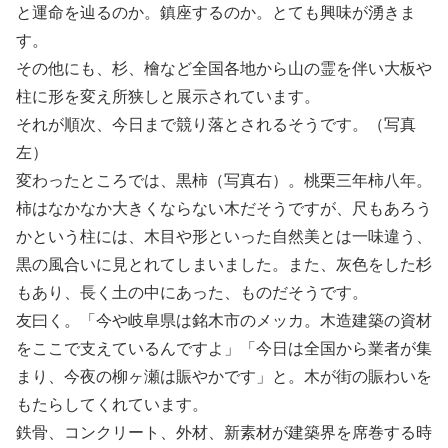
と運命を辿るのか。鎮座するのか。とても興味が湧きま
す。
その他にも、杉、檜など全国各地から山の霊を伴い大板や
柱に形を変え所狭しと展示されています。
それが順次、今日まで競り落とされるそうです。（写真
左）
変わったところでは、黒柿（写真右）。桃栗三年柿八年。
柿はなかなか大きくならない木だそうですが、尺もあろう
かという柱には、木目や形といった自然美とは一味違う、
黒の風合いに見とれてしまいました。また、灰色をした杉
もあり、長く土の中にあった、ものだそうです。
友曰く。「今や岐阜県は銘木市のメッカ。木造建築の資材
をここで支えているんですよ」「今日は全国から業者が集
まり、今夜の柳ヶ瀬は賑やかです」と。木が街の賑わいを
もたらしてくれています。
鉄骨、コンクリート、外材、新素材が建築界を席巻する時