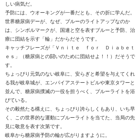
しい病気だ。
予防には、ウオーキングが一番だとも、その折に学んだ。
世界糖尿病デーが、なぜ、ブルーのライトアップなのか
は、シンボルマークが、国連と空を表すブルーと予防、治
療に団結を示す「輪」だからだそうです。
キャッチフレーズが「Ｖｎｉｔｅ ｆｏｒ Ｄｉａｂｅｔ
ｅｓ」（糖尿病との闘いのために団結せよ！！）だそうで
す。
ちょっぴり元気のない岐阜に、安らぎと希望を与えてくれ
る我が岐阜城が、エンパイアステートビルや東京タワーと
並んで、糖尿病撲滅の一役を担うべく、ブルーライトを浴
びている。
その毅然たる構えに、ちょっぴり誇らしくもあり、いち早
く、この世界的な運動にブルーライトを当てた、当局の先
見に敬意を表す次第です。
岐阜から糖尿病予防の輪が広がりますように。