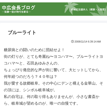
ブルーライト
2008/11/14 6:39:14 AM
糖尿病との闘いのために団結せよ！
街の灯りが、とても奇麗ね〜ヨコハマ〜。ブルーライトヨ
コハマ〜と、石田あゆみさんの、
ちょっぴり倦怠的な声が街に響いて、大ヒットしてから、
何年経つのだろう？４０年は？
我が愛する故郷岐阜。その中心にデンと構える金華山。そ
の頂には、シンボル岐阜城が。
私の自宅は、何の取り得もありませんが、小さな書斎か
ら、岐阜城が望めるのが、唯一の自慢です。