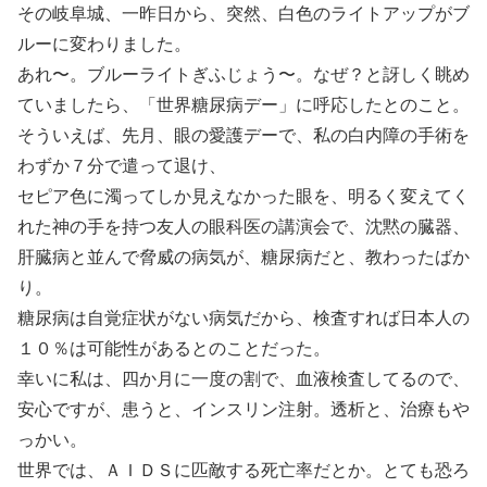
その岐阜城、一昨日から、突然、白色のライトアップがブ
ルーに変わりました。
あれ〜。ブルーライトぎふじょう〜。なぜ？と訝しく眺め
ていましたら、「世界糖尿病デー」に呼応したとのこと。
そういえば、先月、眼の愛護デーで、私の白内障の手術を
わずか７分で遣って退け、
セピア色に濁ってしか見えなかった眼を、明るく変えてく
れた神の手を持つ友人の眼科医の講演会で、沈黙の臓器、
肝臓病と並んで脅威の病気が、糖尿病だと、教わったばか
り。
糖尿病は自覚症状がない病気だから、検査すれば日本人の
１０％は可能性があるとのことだった。
幸いに私は、四か月に一度の割で、血液検査してるので、
安心ですが、患うと、インスリン注射。透析と、治療もや
っかい。
世界では、ＡＩＤＳに匹敵する死亡率だとか。とても恐ろ