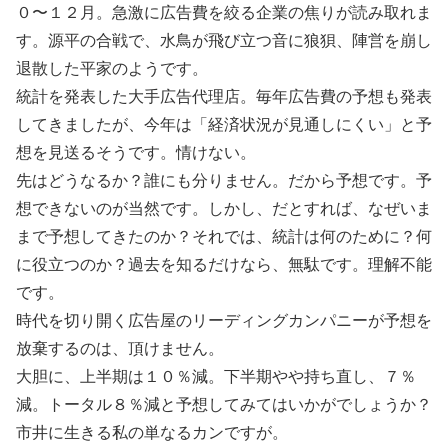
０〜１２月。急激に広告費を絞る企業の焦りが読み取れま
す。源平の合戦で、水鳥が飛び立つ音に狼狽、陣営を崩し
退散した平家のようです。
統計を発表した大手広告代理店。毎年広告費の予想も発表
してきましたが、今年は「経済状況が見通しにくい」と予
想を見送るそうです。情けない。
先はどうなるか？誰にも分りません。だから予想です。予
想できないのが当然です。しかし、だとすれば、なぜいま
まで予想してきたのか？それでは、統計は何のために？何
に役立つのか？過去を知るだけなら、無駄です。理解不能
です。
時代を切り開く広告屋のリーディングカンパニーが予想を
放棄するのは、頂けません。
大胆に、上半期は１０％減。下半期やや持ち直し、７％
減。トータル８％減と予想してみてはいかがでしょうか？
市井に生きる私の単なるカンですが。