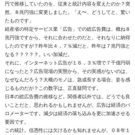
円で推移していたのを、従来と統計内容を変えたのか？突
然、８兆円強に変更しました。「え〜、どうしてと、驚い
たものです」
経産省の特定サービス業「広告」での総広告費は、概ね８
兆円強ですから、それに合わせたのだと、それなりに納得
したのですが？昨年比４，７％減だと、昨年は７兆円強と
なる？？？？？。いい加減だ。
それに、インターネット広告が１６，３％増で７千億円弱
になったと？広告現場の実態から、その実感がないのは、
なぜなんだろう？大概のモノは、急成長する場合、姿を感
じるものだが？この数字は、正直疑問です。
日本の総広告費の推移など。関係者以外では、どうでも良
いことだと、思われるかもしれませんが、広告は経済のバ
ロメーターです。減少は経済の落ち込みを更に加速させる
要因です。
この統計。信憑性には欠けるかも知れませんが、０８年１