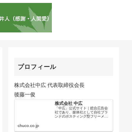
プロフィール
株式会社中広 代表取締役会長
後藤一俊
株式会社 中広
「中広」公式サイト｜総合広告会
社であり、媒体社として自社ブラ
ンドのポスティング型フリーメデ
ィア、ハッピーメディア®『地域み
っちゃく生活情報誌®』を全国で
chuco.co.jp
1100万部以上展開しています。