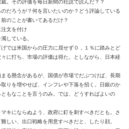
総裁。その評価を毎日新聞の社説で読んだ？？
るのだろうが？何を言いたいのか？どう評論している
り前のことが書いてあるだけ？
に注文を付け
を濁している。
下げでは米国からの圧力に屈せず０，１％に踏みとど
次々に打ち、市場の評価は得た。としながら、日本経
強まる懸念があるが、国債が市場でだぶつけば、長期
い取りを増やせば、インフレや下落を招く。日銀のか
っともなことを言うのみ。では、どうすればよいの
ラマキにならぬよう、政府に釘を刺すべきだとも。さ
て難しい、出口戦略を用意すべきだと、したり顔。