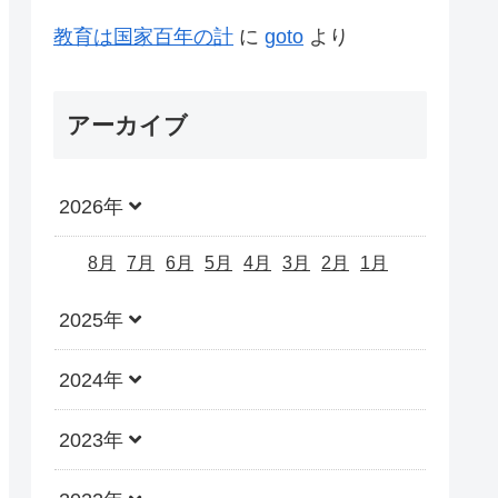
教育は国家百年の計
に
goto
より
アーカイブ
2026年
8月
7月
6月
5月
4月
3月
2月
1月
2025年
2024年
2023年