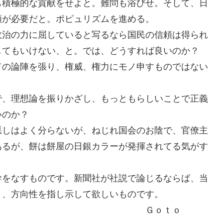
も積極的な貢献をせよと。難問も浴びせ。そして、日
頼が必要だと。ポピュリズムを進める。
政治の力に屈していると写るなら国民の信頼は得られ
してもいけない、と。では、どうすれば良いのか？
ての論陣を張り、権威、権力にモノ申すものではない
で、理想論を振りかざし、もっともらしいことで正義
いのか？
悪しはよく分らないが、ねじれ国会のお陰で、官僚主
あるが、餅は餅屋の日銀カラーが発揮されてる気がす
幹をなすものです。新聞社が社説で論じるならば、当
く、方向性を指し示して欲しいものです。
Ｇｏｔｏ