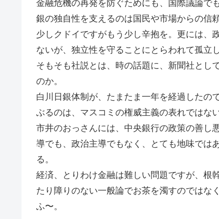
金融危機の再発を防ぐためにも、国際議論で
銀の独自性を支えるのは国民や市場からの信
少しクドイですがもう少し辛抱を。更には、
ないが、独立性を守ることにとらわれて孤立
そもそも社説とは、時の話題に、新聞社とし
のか。
白川日銀体制が、たまたま一年を経過したの
ぶるのは、マスコミの権威主義の表れではな
市井のおっさんには、中央銀行の政策の善し
導でも、政治主導でもなく、とても地味では
る。
経済、とりわけ金融は難しい問題ですが、根
たり障りのない一般論でお茶を濁すのではな
ふ〜。 