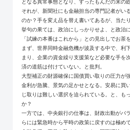
となる異常事態となり、すったもんだの末の
それが、新聞社にも金融担当の専門記者がい
のか？手を変え品を替え書いてあるが、当た
挙句の果ては、政治にしっかりせよ、と政治
「試練の本番はこれから」との見出しでお茶
まず、世界同時金融危機が波及する中で、利
まり、企業の資金繰り支援策など必要な手を
済の道筋は付けていない。と批判。
大型補正の財源確保に国債買い取りの圧力が
金利が急騰、景気の足かせとなる。安易に買
じ取りは難しい選択を迫られている。と、も
か？
一方では、中央銀行の仕事は、財政出動がバ
らには緊急時から平時の政策に戻すのは極め