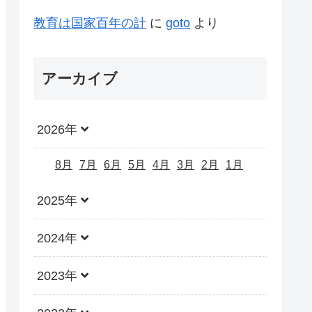
教育は国家百年の計
に
goto
より
アーカイブ
2026年
8月
7月
6月
5月
4月
3月
2月
1月
2025年
2024年
2023年