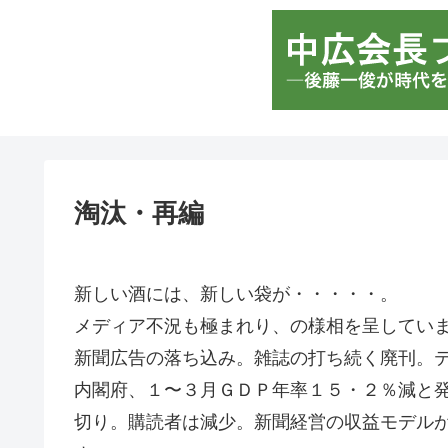
淘汰・再編
新しい酒には、新しい袋が・・・・・。
メディア不況も極まれり、の様相を呈してい
新聞広告の落ち込み。雑誌の打ち続く廃刊。
内閣府、１〜３月ＧＤＰ年率１５・２％減と
切り。購読者は減少。新聞経営の収益モデル