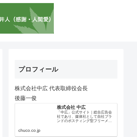
プロフィール
株式会社中広 代表取締役会長
後藤一俊
株式会社 中広
「中広」公式サイト｜総合広告会
社であり、媒体社として自社ブラ
ンドのポスティング型フリーメデ
ィア、ハッピーメディア®『地域み
っちゃく生活情報誌®』を全国で
chuco.co.jp
1100万部以上展開しています。