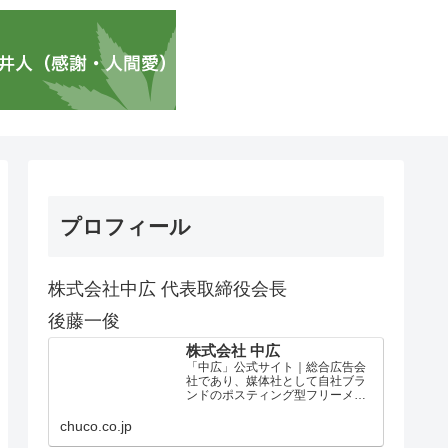
プロフィール
株式会社中広 代表取締役会長
後藤一俊
株式会社 中広
「中広」公式サイト｜総合広告会
社であり、媒体社として自社ブラ
ンドのポスティング型フリーメデ
ィア、ハッピーメディア®『地域み
っちゃく生活情報誌®』を全国で
chuco.co.jp
1100万部以上展開しています。