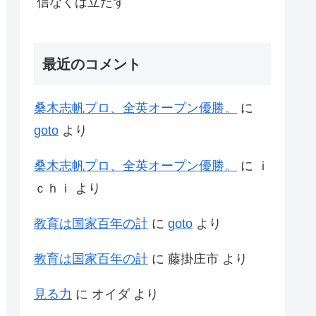
信なくば立たず
最近のコメント
桑木志帆プロ、全英オープン優勝。
に
goto
より
桑木志帆プロ、全英オープン優勝。
に
ｉ
ｃｈｉ
より
教育は国家百年の計
に
goto
より
教育は国家百年の計
に
藤掛庄市
より
見る力
に
オイダ
より