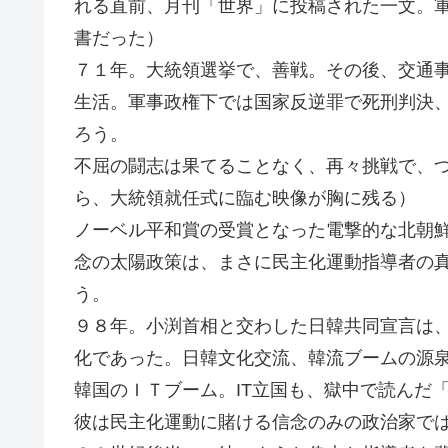
れる直前、月刊「世界」に投稿された一文。
書だった）
７１年。大統領選挙で、善戦。その後、交通
生活。軍事政権下では国家反逆罪で死刑判決
ろう。
不屈の闘志は果てることなく、再々挑戦で、
ら、大統領就任式に臨む映像が胸に残る）
ノーベル平和賞の受賞となった電撃的な北朝
念の太陽政策は、まさに民主化運動指導者の
う。
９８年。小渕首相と交わした日韓共同宣言は
化であった。日韓文化交流、韓流ブームの源
韓国のＩＴブーム。IT立国も、獄中で読んだ
彼は民主化運動に賭ける信念のみの政治家で