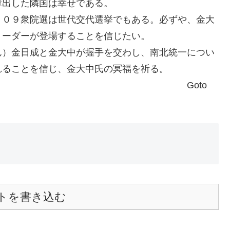
輩出した隣国は幸せである。
。０９衆院選は世代交代選挙でもある。必ずや、金大
リーダーが登場することを信じたい。
ん）金日成と金大中が握手を交わし、南北統一につい
れることを信じ、金大中氏の冥福を祈る。
oto
トを書き込む