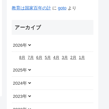
教育は国家百年の計
に
goto
より
アーカイブ
2026年
8月
7月
6月
5月
4月
3月
2月
1月
2025年
2024年
2023年