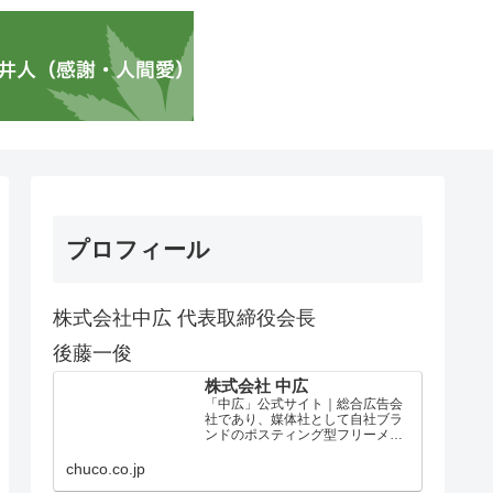
プロフィール
株式会社中広 代表取締役会長
後藤一俊
株式会社 中広
「中広」公式サイト｜総合広告会
社であり、媒体社として自社ブラ
ンドのポスティング型フリーメデ
ィア、ハッピーメディア®『地域み
っちゃく生活情報誌®』を全国で
chuco.co.jp
1100万部以上展開しています。