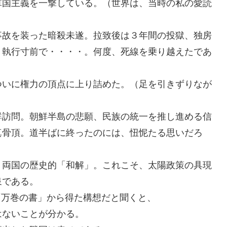
軍国主義を一撃している。（世界は、当時の私の愛読
事故を装った暗殺未遂。拉致後は３年間の投獄、独房
、執行寸前で・・・・。何度、死線を乗り越えたであ
ついに権力の頂点に上り詰めた。（足を引きずりなが
鮮訪問。朝鮮半島の悲願、民族の統一を推し進める信
真骨頂。道半ばに終ったのには、忸怩たる思いだろ
、両国の歴史的「和解」。これこそ、太陽政策の具現
泉である。
「万巻の書」から得た構想だと聞くと、
はないことが分かる。