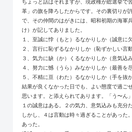
ちょっと話はそれますが、現政権が総選挙で
革」の旗を降ろしたからです。その裏切りが
で、その仲間のはがきには、昭和初期の海軍
け）が記してありました。
１、至誠に悖（もと）るなかりしか（誠意に
２、言行に恥ずるなかりしか（恥ずかしい言
３、気力に缺（か）くるなかりしか（意気込
４、努力に憾（うら）みなかりしか（最善を
５、不精に亘（わた）るなかりしか（手を抜
結果が良くなかった日でも、よい態度で過ご
思います。と添えられてあります。「う〜ん
１の誠意はある。２の気力、意気込みも充分
しかし、４は言動は時々過ぎることがあった
あった。