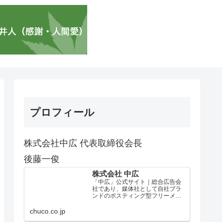
プロフィール
株式会社中広 代表取締役会長
後藤一俊
株式会社 中広
「中広」公式サイト｜総合広告会
社であり、媒体社として自社ブラ
ンドのポスティング型フリーメデ
ィア、ハッピーメディア®『地域み
っちゃく生活情報誌®』を全国で
chuco.co.jp
1100万部以上展開しています。