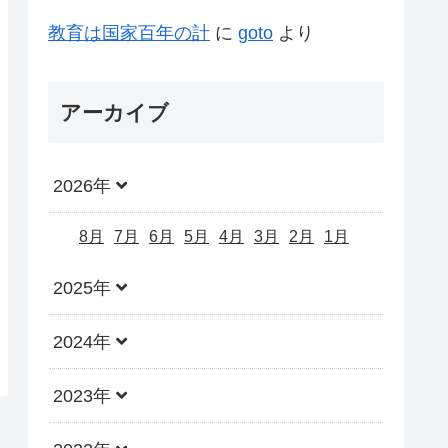
教育は国家百年の計
に
goto
より
アーカイブ
2026年
8月
7月
6月
5月
4月
3月
2月
1月
2025年
2024年
2023年