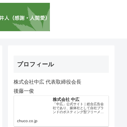
プロフィール
株式会社中広 代表取締役会長
後藤一俊
株式会社 中広
「中広」公式サイト｜総合広告会
社であり、媒体社として自社ブラ
ンドのポスティング型フリーメデ
ィア、ハッピーメディア®『地域み
っちゃく生活情報誌®』を全国で
chuco.co.jp
1100万部以上展開しています。