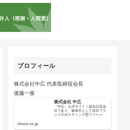
プロフィール
株式会社中広 代表取締役会長
後藤一俊
株式会社 中広
「中広」公式サイト｜総合広告会
社であり、媒体社として自社ブラ
ンドのポスティング型フリーメデ
ィア、ハッピーメディア®『地域み
っちゃく生活情報誌®』を全国で
chuco.co.jp
1100万部以上展開しています。