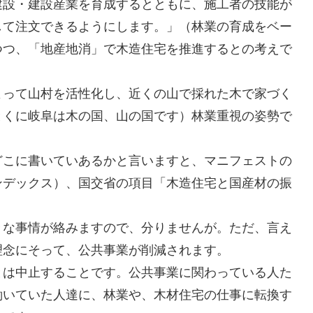
建設・建設産業を育成するとともに、施工者の技能が
して注文できるようにします。」（林業の育成をベー
つつ、「地産地消」で木造住宅を推進するとの考えで
よって山村を活性化し、近くの山で採れた木で家づく
とくに岐阜は木の国、山の国です）林業重視の姿勢で
どこに書いていあるかと言いますと、マニフェストの
ンデックス）、国交省の項目「木造住宅と国産材の振
々な事情が絡みますので、分りませんが。ただ、言え
理念にそって、公共事業が削減されます。
とは中止することです。公共事業に関わっている人た
働いていた人達に、林業や、木材住宅の仕事に転換す