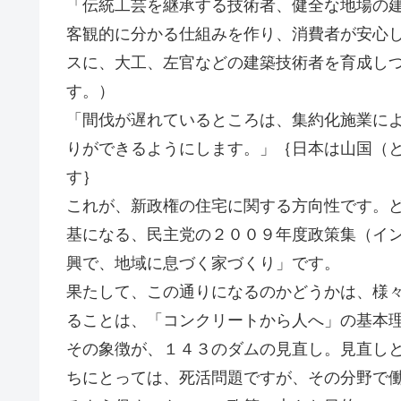
「伝統工芸を継承する技術者、健全な地場の
客観的に分かる仕組みを作り、消費者が安心
スに、大工、左官などの建築技術者を育成し
す。）
「間伐が遅れているところは、集約化施業に
りができるようにします。」｛日本は山国（
す｝
これが、新政権の住宅に関する方向性です。
基になる、民主党の２００９年度政策集（イ
興で、地域に息づく家づくり」です。
果たして、この通りになるのかどうかは、様
ることは、「コンクリートから人へ」の基本
その象徴が、１４３のダムの見直し。見直し
ちにとっては、死活問題ですが、その分野で