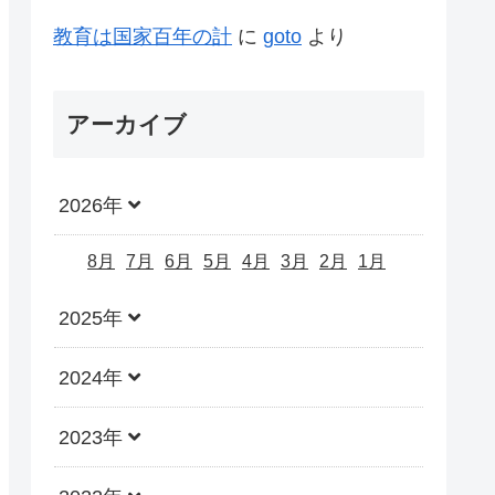
教育は国家百年の計
に
goto
より
アーカイブ
2026年
8月
7月
6月
5月
4月
3月
2月
1月
2025年
2024年
2023年