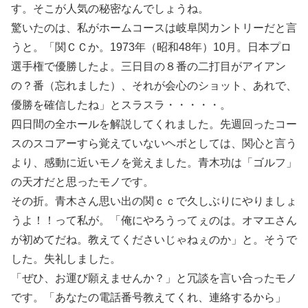
す。そこが人気の秘密なんでしょうね。
驚いたのは、私がホームコースは岐阜関カントリーだと言
うと。「関ＣＣか。1973年（昭和48年）10月。日本プロ
選手権で優勝したよ。三日目の８番の二打目がアイアン
の？番（忘れました）、それが会心のショット、あれで、
優勝を確信したね」とスラスラ・・・・・。
四日間の全ホールを解説してくれました。先週回ったコー
スのスコアーすら覚えていないヘボとしては、関心と言う
より、感動に近いモノを覚えました。青木功は「ゴルフ」
の天才だと思ったモノです。
その折。青木さん思い出の関ｃｃで久しぶりにやりましょ
うよ！！って私が。「俺にやろうってぇのは。オマエさん
が初めてだね。教えてくださいじゃねぇのか」と。そうで
した。失礼しました。
「ぜひ、お運び願えませんか？」と冗談を言い合ったモノ
です。「あなたの電話番号教えてくれ、連絡するから」