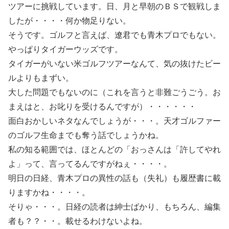
ツアーに挑戦しています。日、月と早朝のＢＳで観戦しま
したが・・・・何か物足りない。
そうです。ゴルフと言えば、遼君でも青木プロでもない。
やっぱりタイガーウッズです。
タイガーがいない米ゴルフツアーなんて、気の抜けたビー
ルよりもまずい。
大した問題でもないのに（これを言うと非難ごうごう。お
まえはと、お叱りを受けるんですが）・・・・・・
面白おかしいネタなんでしょうが・・・。天才ゴルファー
のゴルフ生命までも奪う話でしょうかね。
私の知る範囲では、ほとんどの「おっさんは「許してやれ
よ」って、言ってるんですがねぇ・・・・。
明日の日経、青木プロの異性の話も（失礼）も履歴書に載
りますかね・・・・。
そりゃ・・・。日経の読者は紳士ばかり、もちろん、編集
者も？？・・。載せるわけないよね。