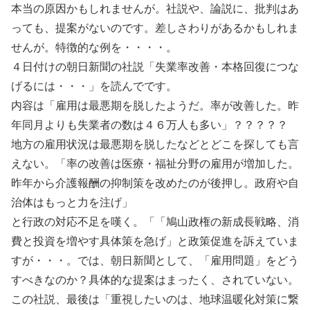
本当の原因かもしれませんが。社説や、論説に、批判はあ
っても、提案がないのです。差しさわりがあるかもしれま
せんが。特徴的な例を・・・・。
４日付けの朝日新聞の社説「失業率改善・本格回復につな
げるには・・・」を読んでです。
内容は「雇用は最悪期を脱したようだ。率が改善した。昨
年同月よりも失業者の数は４６万人も多い」？？？？？
地方の雇用状況は最悪期を脱したなどとどこを探しても言
えない。「率の改善は医療・福祉分野の雇用が増加した。
昨年から介護報酬の抑制策を改めたのが後押し。政府や自
治体はもっと力を注げ」
と行政の対応不足を嘆く。「「鳩山政権の新成長戦略、消
費と投資を増やす具体策を急げ」と政策促進を訴えていま
すが・・・。では、朝日新聞として、「雇用問題」をどう
すべきなのか？具体的な提案はまったく、されていない。
この社説、最後は「重視したいのは、地球温暖化対策に繋