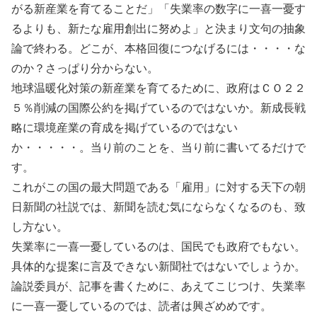
がる新産業を育てることだ」「失業率の数字に一喜一憂す
るよりも、新たな雇用創出に努めよ」と決まり文句の抽象
論で終わる。どこが、本格回復につなげるには・・・・な
のか？さっぱり分からない。
地球温暖化対策の新産業を育てるために、政府はＣＯ２２
５％削減の国際公約を掲げているのではないか。新成長戦
略に環境産業の育成を掲げているのではない
か・・・・・。当り前のことを、当り前に書いてるだけで
す。
これがこの国の最大問題である「雇用」に対する天下の朝
日新聞の社説では、新聞を読む気にならなくなるのも、致
し方ない。
失業率に一喜一憂しているのは、国民でも政府でもない。
具体的な提案に言及できない新聞社ではないでしょうか。
論説委員が、記事を書くために、あえてこじつけ、失業率
に一喜一憂しているのでは、読者は興ざめめです。