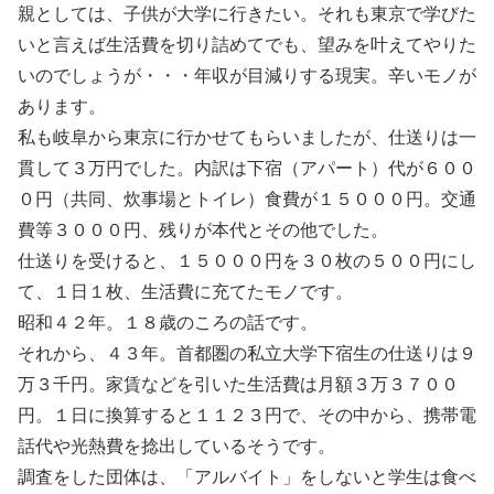
親としては、子供が大学に行きたい。それも東京で学びた
いと言えば生活費を切り詰めてでも、望みを叶えてやりた
いのでしょうが・・・年収が目減りする現実。辛いモノが
あります。
私も岐阜から東京に行かせてもらいましたが、仕送りは一
貫して３万円でした。内訳は下宿（アパート）代が６００
０円（共同、炊事場とトイレ）食費が１５０００円。交通
費等３０００円、残りが本代とその他でした。
仕送りを受けると、１５０００円を３０枚の５００円にし
て、１日１枚、生活費に充てたモノです。
昭和４２年。１８歳のころの話です。
それから、４３年。首都圏の私立大学下宿生の仕送りは９
万３千円。家賃などを引いた生活費は月額３万３７００
円。１日に換算すると１１２３円で、その中から、携帯電
話代や光熱費を捻出しているそうです。
調査をした団体は、「アルバイト」をしないと学生は食べ