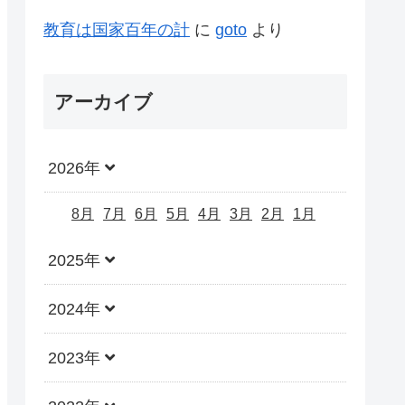
教育は国家百年の計
に
goto
より
アーカイブ
2026年
8月
7月
6月
5月
4月
3月
2月
1月
2025年
2024年
2023年