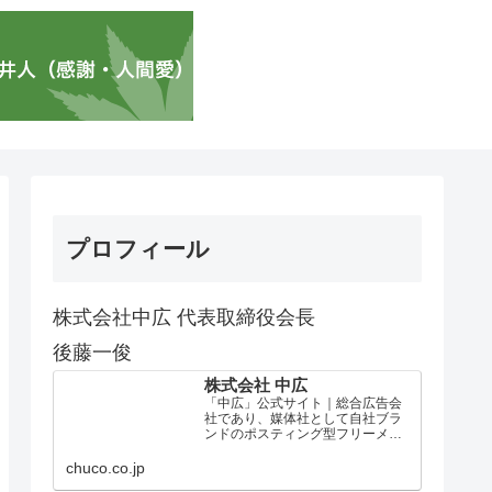
プロフィール
株式会社中広 代表取締役会長
後藤一俊
株式会社 中広
「中広」公式サイト｜総合広告会
社であり、媒体社として自社ブラ
ンドのポスティング型フリーメデ
ィア、ハッピーメディア®『地域み
っちゃく生活情報誌®』を全国で
chuco.co.jp
1100万部以上展開しています。