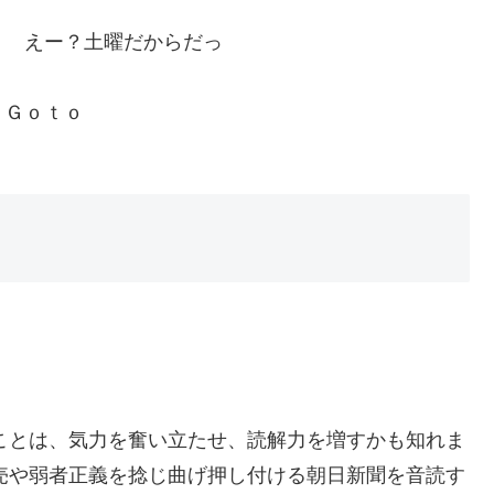
？ えー？土曜だからだっ
？？
ｏ
ことは、気力を奮い立たせ、読解力を増すかも知れま
売や弱者正義を捻じ曲げ押し付ける朝日新聞を音読す