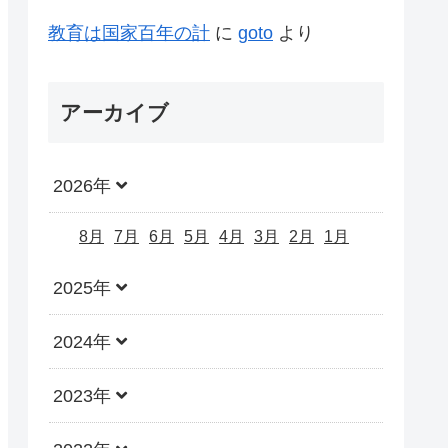
教育は国家百年の計
に
goto
より
アーカイブ
2026年
8月
7月
6月
5月
4月
3月
2月
1月
2025年
2024年
2023年