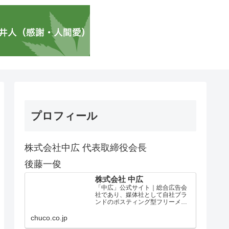
プロフィール
株式会社中広 代表取締役会長
後藤一俊
株式会社 中広
「中広」公式サイト｜総合広告会
社であり、媒体社として自社ブラ
ンドのポスティング型フリーメデ
ィア、ハッピーメディア®『地域み
っちゃく生活情報誌®』を全国で
chuco.co.jp
1100万部以上展開しています。