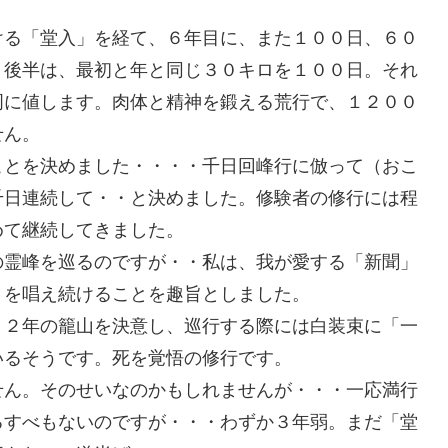
ける「堂入」を経て、６年目に、また１００日、６０
。後半は、最初と年と同じ３０キロを１００日。それ
周に値します。肉体と精神を鍛える荒行で、１２００
せん。
ことを決めました・・・・千日回峰行に倣って（おこ
千日連続して・・と決めました。修験者の修行には程
めて継続してきました。
の霊峰を巡るのですが・・私は、我が愛する「新聞」
」を唱え続けることを趣旨としました。
１２年の籠山を決意し、巡行する際には白装束に「一
いるそうです。死を覚悟の修行です。
せん。そのせいなのかもしれませんが・・・一応満行
るすべもないのですが・・・わずか３年弱。まだ「堂