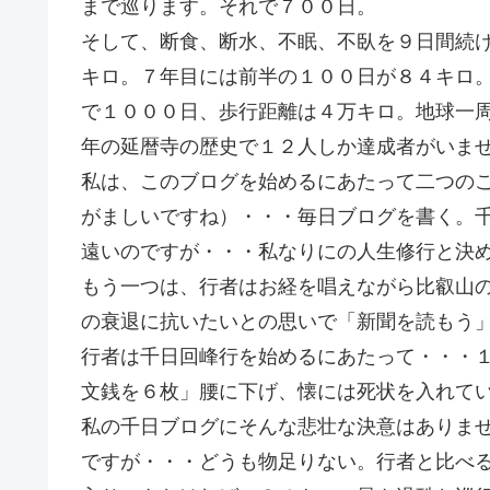
まで巡ります。それで７００日。
そして、断食、断水、不眠、不臥を９日間続
キロ。７年目には前半の１００日が８４キロ
で１０００日、歩行距離は４万キロ。地球一
年の延暦寺の歴史で１２人しか達成者がいま
私は、このブログを始めるにあたって二つの
がましいですね）・・・毎日ブログを書く。
遠いのですが・・・私なりにの人生修行と決
もう一つは、行者はお経を唱えながら比叡山
の衰退に抗いたいとの思いで「新聞を読もう
行者は千日回峰行を始めるにあたって・・・
文銭を６枚」腰に下げ、懐には死状を入れて
私の千日ブログにそんな悲壮な決意はありま
ですが・・・どうも物足りない。行者と比べ