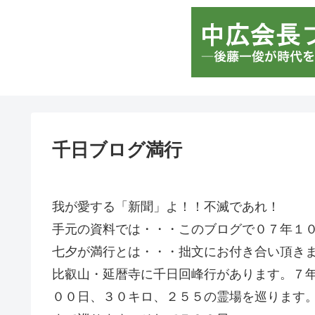
千日ブログ満行
我が愛する「新聞」よ！！不滅であれ！
手元の資料では・・・このブログで０７年１
七夕が満行とは・・・拙文にお付き合い頂き
比叡山・延暦寺に千日回峰行があります。７
００日、３０キロ、２５５の霊場を巡ります