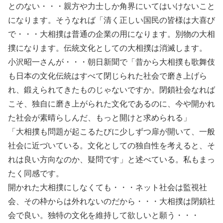
とのない・・・親方や力士しか角界にいてはいけないこと
になります。そうなれば「清く正しい国民の皆様は大喜び
で・・・大相撲は普通の企業の用になります。別物の大相
撲になります。伝統文化としての大相撲は消滅します。
小沢昭一さんが・・・朝日新聞で「昔から大相撲も歌舞伎
も日本の文化伝統はすべて閉じられた社会で磨き上げら
れ、鍛えられてきたものじゃないですか。閉鎖社会なれば
こそ、独自に磨き上がられた文化であるのに、今や開かれ
た社会が素晴らしんだ、もっと開けと求められる」
「大相撲も問題が起こるたびに少しずつ扉が開いて、一般
社会に近づいている。文化としての独自性を考えると、そ
れは良い方向なのか、疑問です」と述べている。私もまっ
たく同感です。
開かれた大相撲にしなくても・・・ネット社会は監視社
会、その枠からは外れないのだから・・・大相撲は閉鎖社
会で良い。独特の文化を維持して欲しいと願う・・・