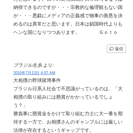
納得できるのですが・・・宗教的な倫理観もない国
が・・・悪戯にメディアの正義感で物事の善悪を決
めるのは異常だと思います。日本は鎖国時代よりも
ヘンな国になりつつあります。 Ｇｏｔｏ
返信
ブラジル生糸
より:
2010年7月13日 4:07 AM
大相撲の野球賭博事件
ブラジル日系人社会で不思議がっているのは、「大
相撲の取り組みには懸賞がかかっているでしょ
う？」
勝負事に懸賞金をかけて取り組む力士に大一番を期
待する一方で、お相撲さんのギャンブルには厳しい
法律が存在するというギャップです。