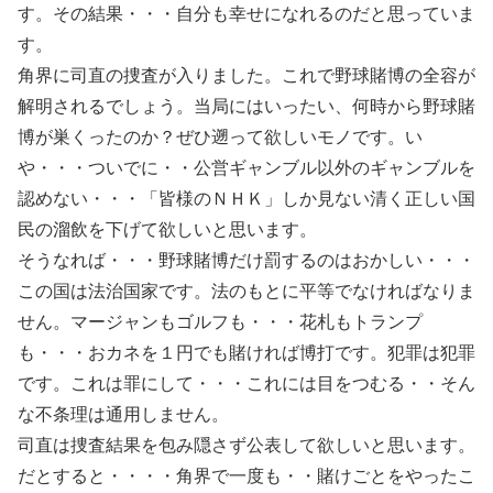
す。その結果・・・自分も幸せになれるのだと思っていま
す。
角界に司直の捜査が入りました。これで野球賭博の全容が
解明されるでしょう。当局にはいったい、何時から野球賭
博が巣くったのか？ぜひ遡って欲しいモノです。い
や・・・ついでに・・公営ギャンブル以外のギャンブルを
認めない・・・「皆様のＮＨＫ」しか見ない清く正しい国
民の溜飲を下げて欲しいと思います。
そうなれば・・・野球賭博だけ罰するのはおかしい・・・
この国は法治国家です。法のもとに平等でなければなりま
せん。マージャンもゴルフも・・・花札もトランプ
も・・・おカネを１円でも賭ければ博打です。犯罪は犯罪
です。これは罪にして・・・これには目をつむる・・そん
な不条理は通用しません。
司直は捜査結果を包み隠さず公表して欲しいと思います。
だとすると・・・・角界で一度も・・賭けごとをやったこ