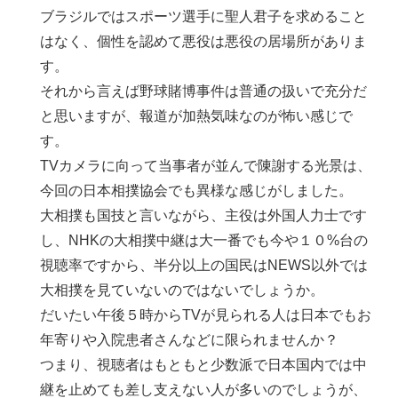
ブラジルではスポーツ選手に聖人君子を求めること
はなく、個性を認めて悪役は悪役の居場所がありま
す。
それから言えば野球賭博事件は普通の扱いで充分だ
と思いますが、報道が加熱気味なのが怖い感じで
す。
TVカメラに向って当事者が並んで陳謝する光景は、
今回の日本相撲協会でも異様な感じがしました。
大相撲も国技と言いながら、主役は外国人力士です
し、NHKの大相撲中継は大一番でも今や１０%台の
視聴率ですから、半分以上の国民はNEWS以外では
大相撲を見ていないのではないでしょうか。
だいたい午後５時からTVが見られる人は日本でもお
年寄りや入院患者さんなどに限られませんか？
つまり、視聴者はもともと少数派で日本国内では中
継を止めても差し支えない人が多いのでしょうが、