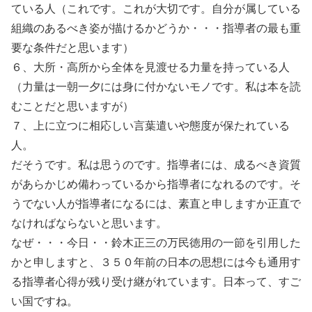
ている人（これです。これが大切です。自分が属している
組織のあるべき姿が描けるかどうか・・・指導者の最も重
要な条件だと思います）
６、大所・高所から全体を見渡せる力量を持っている人
（力量は一朝一夕には身に付かないモノです。私は本を読
むことだと思いますが）
７、上に立つに相応しい言葉遣いや態度が保たれている
人。
だそうです。私は思うのです。指導者には、成るべき資質
があらかじめ備わっているから指導者になれるのです。そ
うでない人が指導者になるには、素直と申しますか正直で
なければならないと思います。
なぜ・・・今日・・鈴木正三の万民徳用の一節を引用した
かと申しますと、３５０年前の日本の思想には今も通用す
る指導者心得が残り受け継がれています。日本って、すご
い国ですね。