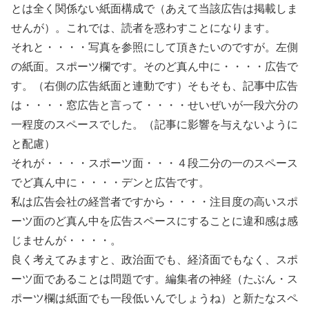
とは全く関係ない紙面構成で（あえて当該広告は掲載しま
せんが）。これでは、読者を惑わすことになります。
それと・・・・写真を参照にして頂きたいのですが。左側
の紙面。スポーツ欄です。そのど真ん中に・・・・広告で
す。（右側の広告紙面と連動です）そもそも、記事中広告
は・・・・窓広告と言って・・・・せいぜいが一段六分の
一程度のスペースでした。（記事に影響を与えないように
と配慮）
それが・・・・スポーツ面・・・４段二分の一のスペース
でど真ん中に・・・・デンと広告です。
私は広告会社の経営者ですから・・・・注目度の高いスポ
ーツ面のど真ん中を広告スペースにすることに違和感は感
じませんが・・・・。
良く考えてみますと、政治面でも、経済面でもなく、スポ
ーツ面であることは問題です。編集者の神経（たぶん・ス
ポーツ欄は紙面でも一段低いんでしょうね）と新たなスペ