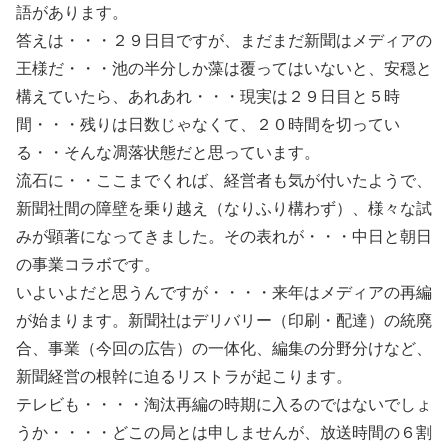
語があります。
答えは・・・２９日目ですが、まだまだ新聞はメディアの
王様だ・・・池の半分しか藻は覆ってはいないと、安穏と
構えていたら、あれあれ・・・現実は２９日目と５時
間・・・残りは日数じゃなくて、２０時間を切ってい
る・・そんな凋落状態だと思っています。
流石に・・ここまでくれば、経営者も気が付いたようで、
新聞社間の障壁を乗り越え（なりふり構わず）、様々な試
みが顕著になってきました。その表れが・・・中日と朝日
の事業コラボです。
いよいよだと思うんですが・・・・来年はメディアの再編
が始まります。新聞社はデリバリー（印刷・配達）の統廃
合、事業（今回の広告）の一体化、編集の分野分けなど、
新聞経営の根幹に迫るリストラが起こります。
テレビも・・・・淘汰再編の時期に入るのではないでしょ
うか・・・・どこの局とは申しませんが、放送時間の６割