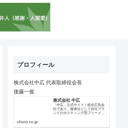
プロフィール
株式会社中広 代表取締役会長
後藤一俊
株式会社 中広
「中広」公式サイト｜総合広告会
社であり、媒体社として自社ブラ
ンドのポスティング型フリーメデ
ィア、ハッピーメディア®『地域み
っちゃく生活情報誌®』を全国で
chuco.co.jp
1100万部以上展開しています。