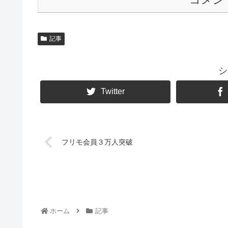
記事
シ
Twitter
フリモ会員３万人突破
ホーム
記事