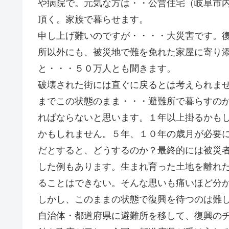
や病院で。元気な方は・・公営住宅（岐阜市
頂く。家族で暮らせます。
申し上げ難いのですが・・・・大災害です。
所以外にも、被災地で難を免れた家屋に寄り
と・・・５０万人とも聞きます。
破壊された街には直ぐに戻るとは考えられま
までこの状態のまま・・・避難所で暮らすの
ればならないと思います。１年以上掛るかも
かもしれません。５年、１０年の歳月が必要
だとすると、どうするのか？最終的には被災
した例もあります。生まれ育った土地を離れ
ることはできない。そんな思いも痛いほど分
しかし、このままの状態で復興を待つのは難
自治体・都道府県に避難所を移して、復興の