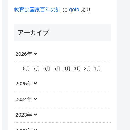
教育は国家百年の計
に
goto
より
アーカイブ
2026年
8月
7月
6月
5月
4月
3月
2月
1月
2025年
2024年
2023年