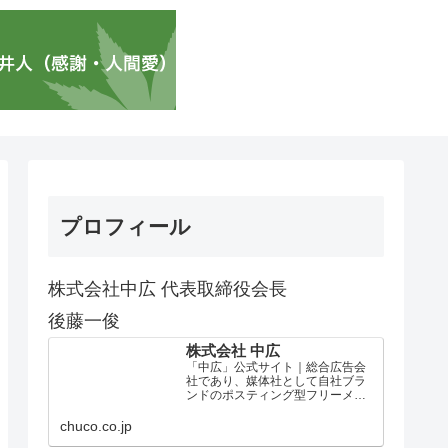
プロフィール
株式会社中広 代表取締役会長
後藤一俊
株式会社 中広
「中広」公式サイト｜総合広告会
社であり、媒体社として自社ブラ
ンドのポスティング型フリーメデ
ィア、ハッピーメディア®『地域み
っちゃく生活情報誌®』を全国で
chuco.co.jp
1100万部以上展開しています。