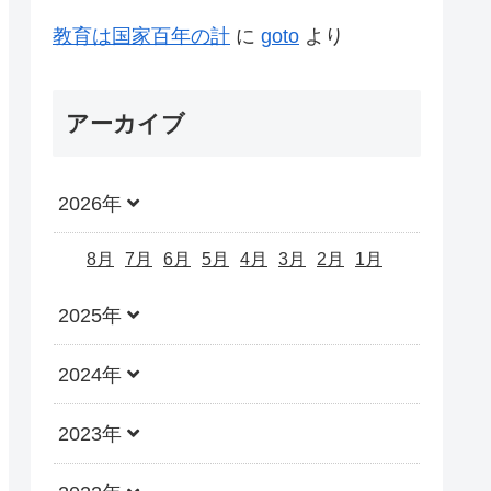
教育は国家百年の計
に
goto
より
アーカイブ
2026年
8月
7月
6月
5月
4月
3月
2月
1月
2025年
2024年
2023年