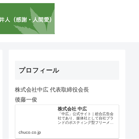
プロフィール
株式会社中広 代表取締役会長
後藤一俊
株式会社 中広
「中広」公式サイト｜総合広告会
社であり、媒体社として自社ブラ
ンドのポスティング型フリーメデ
ィア、ハッピーメディア®『地域み
っちゃく生活情報誌®』を全国で
chuco.co.jp
1100万部以上展開しています。