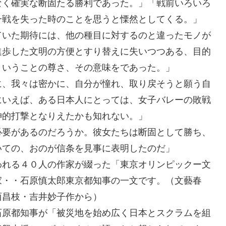
なく確実な断固たる勝利であった。」「戦前いろいろ
一戦を失った時のことを思うと慄然としてくる。」
ていた期待には、他の種目に対するのと違ったモノが
進歩した文明の方便とすり替えに失いつつある、目的
ということの尊さ、その意味をであった。」
に、我々は密かに、自分が憧れ、取り戻そうと願う自
にいえば、ある日本人にとっては、女子バレーの敗戦
神的打撃となりえたかも知れない。」
必要があるのだろうか。彼女たちは断固として勝ち、
いての、おのが信条を見事に表明したのだ」
われる４０人の作家が綴った「東京オリンピックー文
家・・石原慎太郎東京都知事の一文です。（文藝春
西昌枝・吉井妙子作から）
石原都知事が「被災地を始め広く日本とスクラムを組