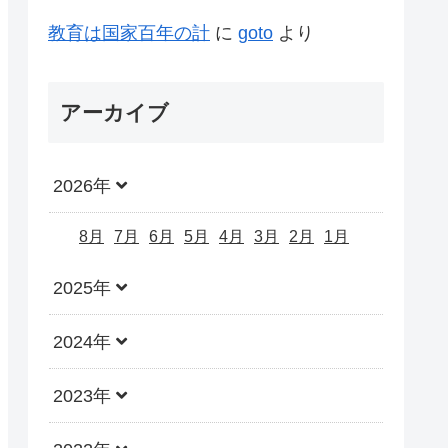
教育は国家百年の計
に
goto
より
アーカイブ
2026年
8月
7月
6月
5月
4月
3月
2月
1月
2025年
2024年
2023年