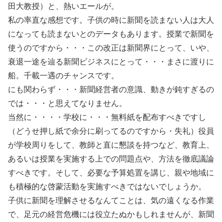
田大教授）と、熱いエールが。
私の率直な感想です。子供の時に新聞を読まない人は大人
になっても読まないとのデータもあります。授業で新聞を
使うのですから・・・この改正は新聞界にとって、いや、
衰退一途を辿る新聞ビジネスにとって・・・まさに渡りに
船。千載一遇のチャンスです。
にも関わらず・・・新聞経営者の意識、動きが鈍すぎるの
では・・・と思えてなりません。
当然に・・・・学校に・・・無料紙を配布すべきですし
（どうせ押し紙で余分に刷ってるのですから・失礼）役員
が学校周りをして、教師と直に懇談を持つなど、教育上、
あるいは授業を実施する上での問題点や、方法を徹底議論
すべきです。そして、必要な予算処置を講じ、親や地域に
も積極的な啓蒙活動を実施すべきではないでしょうか。
子供に新聞を理解させるなんてことは、気の遠くなる作業
で、足元の経営危機には役立たぬかもしれませんが、新聞