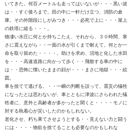
いてきた。何百メートルも走ってはいないが・・・黒い波
は・・すぐ後ろまで。田の中に一軒だけ立つ、消防の倉
庫。その外階段にしがみつき・・・必死で上に・・・屋上
の鉄塔に縋る・・・。
物凄い水圧に何とか持ちこたえ、それから、３０時間、寒
さに震えながら・・一面の水が引くまで耐えて。何とか一
命を取り留めた・・・・。助けを求め、沼地と化した水田
を・・・高速道路に向かって歩く・・飛散する車の中に
は・・恐怖に慄いたままの顔が・・・まさに地獄・・・絵
図。
車を捨てて逃げる。・・一瞬の判断を誤って、震災の犠牲
になったとは思わないが、車とともに津波にさらわれた犠
牲者に、意外と高齢者が多かったと聞くと・・・・モノに
対する執着心が災いしたのかもしれない。
老化させ、朽ち果てさせようとする・・見えない力と闘う
には・・・・物欲を捨てることも必要なのかもしれな