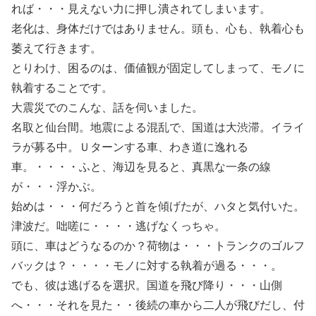
れば・・・見えない力に押し潰されてしまいます。
老化は、身体だけではありません。頭も、心も、執着心も
萎えて行きます。
とりわけ、困るのは、価値観が固定してしまって、モノに
執着することです。
大震災でのこんな、話を伺いました。
名取と仙台間。地震による混乱で、国道は大渋滞。イライ
ラが募る中。Ｕターンする車、わき道に逸れる
車。・・・・ふと、海辺を見ると、真黒な一条の線
が・・・浮かぶ。
始めは・・・何だろうと首を傾げたが、ハタと気付いた。
津波だ。咄嗟に・・・・逃げなくっちゃ。
頭に、車はどうなるのか？荷物は・・・トランクのゴルフ
バックは？・・・・モノに対する執着が過る・・・。
でも、彼は逃げるを選択。国道を飛び降り・・・山側
へ・・・それを見た・・後続の車から二人が飛びだし、付