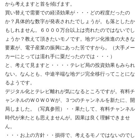
から考えますと首を傾げます。
買い替えで需要での経済効果が・・・どの程度だったの
か？具体的な数字が発表されたでしょうが。も落としたか
もしれません。６０００万台以上は売れたのではないでし
ょうか？教えて頂きたいモノです。地デジ化推進の大きな
要素が、電子産業の振興にあった筈ですから。（大手メー
カーにとっては濡れ手に粟だったのでは・・・）
と、考えて見ますと・・・・テレビ局の投資効果もみられ
ない。なんとも、中途半端な地デジ完全移行ってことにな
るようです。
デジタル化とテレビ離れが気になるところですが。有料チ
ャンネルのＷＯＷＯＷが、３つのチャンネルを新たに、開
局しました。（写真参照）・・果たして、有料チャンネル
時代が来たとも思えませんが。因果は良く理解できませ
ん。
・・・お上の方針・・損得で、考えるモノではないのでし