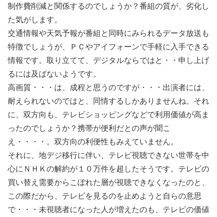
制作費削減と関係するのでしょうか？番組の質が、劣化し
た気がします。
交通情報や天気予報が番組と同時にみられるデータ放送も
特徴でしょうが、ＰＣやアイフォーンで手軽に入手できる
情報です。取り立てて、デジタルならではと・・申し上げ
るには及ばないようです。
高画質・・・は、成程と思うのですが・・・出演者には、
耐えられないのではと、同情するしかありませんね。それ
に、双方向も、テレビショッピングなどで利用価値が高ま
ったのでしょうか？携帯が便利だとの声が聞こ
え・・・・。双方向の利便性もみえていません。
それに、地デジ移行に伴い、テレビ視聴できない世帯を中
心にＮＨＫの解約が１０万件を超したそうです。テレビの
買い替え需要からこぼれた層が視聴できなくなったのと、
この際だから、テレビを見るのを止めようと自らの意思
で・・・未視聴者になった人が増えたのも、テレビの価値