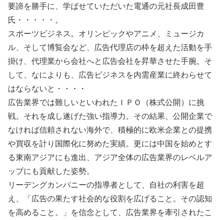
要諦を勝手に、学ばせていただいた電通の元社長成田豊
氏・・・・・。
スポーツビジネス。オリンピックやアニメ、ミュージカ
ル、そして博覧会など、広告代理店の枠を超えた活動を手
掛け、代理業から会社へと広告会社を昇華させた手腕。そ
して、なによりも、広告ビジネスを内需産業に終わらせて
はならないと・・・・
広告業界では難しいといわれたＩＰＯ（株式公開）に挑
戦。それを成し遂げた強い指導力。その結果、公開企業で
なければ信頼されない海外で、積極的に欧米企業との提携
や買収を計り国際化に努めた実績。更には中国を始めとす
る東南アジアにも進出、アジア全体の広告業界のレベルア
ップにも貢献した姿勢。
リーデングカンパニーの指導者として、自社の利害を超
え、「広告の果たす社会的な役割を広げること。その認知
を高めること。」を信念として、広告業界を牽引されたこ