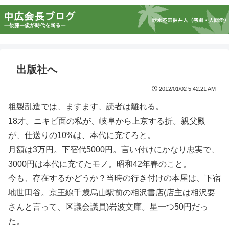
出版社へ
2012/01/02 5:42:21 AM
粗製乱造では、ますます、読者は離れる。
18才。ニキビ面の私が、岐阜から上京する折。親父殿
が、仕送りの10%は、本代に充てろと。
月額は3万円。下宿代5000円。言い付けにかなり忠実で、
3000円は本代に充てたモノ。昭和42年春のこと。
今も、存在するかどうか？当時の行き付けの本屋は、下宿
地世田谷。京王線千歳烏山駅前の相沢書店(店主は相沢要
さんと言って、区議会議員)岩波文庫。星一つ50円だっ
た。