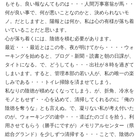
もそも、良い報なんてものは・・・人間万事塞翁が馬・・
何が良い事で、何が悪いことなのかと、決められないモ
ノ。だとしますと、陽報とは何か。私は心の有様が落ち着
いていることだと思います。
心が落ち着くには、陰徳を積む必要があります。
最近・・・最近とはこの冬。夜が明けてから・・・・ウォ
ーキングを始めると、ブログ・新聞・読書と朝の日課が、
タイトになる。で、どうしても・・・出社が８時を過ぎて
しまいます。すると、管理本部の若い人が、私の唯一の楽
しみである・・・トイレ掃除を済ませてしまう。
私なりの陰徳が積めなくなってしまう。が、折角、冷水を
モノともせず・・心を込めて、清掃してくれるのに「俺の
陰徳を奪うな」とも言えぬ。で、凝りない私が考え付いた
のが。ウォーキングの途中・・・道ばたのゴミを拾う。利
用させてもらう（勝手にですが）メモリアルセンター（県
総合グランド）を少しずつ清掃する・・・ことで、陰徳の