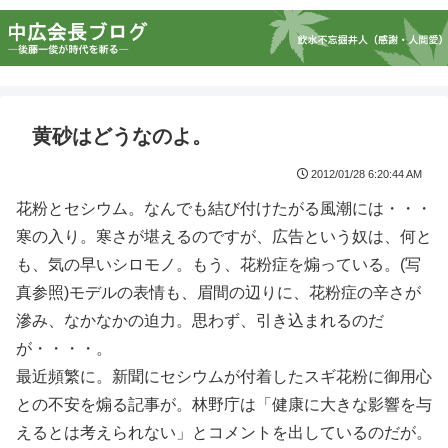
黄砂はどうなのよ。
2012/01/28 6:20:44 AM
花粉とセシウム。なんでも結び付けたがる風潮には・・・
寒の入り。寒さが堪えるのですが、広告という奴は、何と
も、気の早いシロモノ。もう、花粉症を煽っている。(写
真参照)モデルの表情も、眉間の辺りに、花粉症の辛さが
滲み、なかなかの迫力。思わず、引き込まれるのだ
が・・・・。
最近頻繁に。新聞にセシウムが付着したスギ花粉に御用心
との不安を煽る記事が。林野庁は「健康に大きな影響を与
えるとは考えられない」とコメントを出しているのだが。