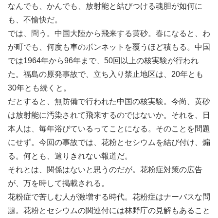
なんでも、かんでも、放射能と結びつける魂胆が如何に
も、不愉快だ。
では、問う。中国大陸から飛来する黄砂。春になると、わ
が町でも、何度も車のボンネットを覆うほど積もる。中国
では1964年から96年まで、50回以上の核実験が行われ
た。福島の原発事故で、立ち入り禁止地区は、20年とも
30年とも続くと。
だとすると、無防備で行われた中国の核実験。今尚、黄砂
は放射能に汚染されて飛来するのではないか。それを、日
本人は、毎年浴びているってことになる。そのことを問題
にせず。今回の事故では、花粉とセシウムを結び付け、煽
る。何とも、遣りきれない報道だ。
それとは、関係はないと思うのだが。花粉症対策の広告
が、万を時して掲載される。
花粉症で苦しむ人が激増する時代。花粉症はナーバスな問
題。花粉とセシウムの関連付には林野庁の見解もあること