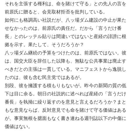
それを主張する権利は、命を賭けて守る」との先人の言を
前原氏に贈ると、会見取材拒否を批判している。
如何にも格調高い社説だが、八ッ場ダム建設の中止が果た
せなかったのは、前原氏の責任だ。だから「言うだけ番
長」とのレッテル貼りは間違いではないと産経の誹謗に根
拠を示す。果たして、そうだろうか？
八ッ場ダム継続の予算をつけたのは、前原氏ではない。彼
は、国交大臣を辞任した以降も、無駄な公共事業は廃止す
べきだとの主張は一貫している。マニフェストから逸脱し
たのは、彼も含む民主党ではあるが。
別段、彼を擁護する積もりもないが。昨今の新聞の質の低
下は目に余る。朝日の社説的に述べれば産経の「言うだけ
番長」を執拗に繰り返すのを意見と言えるだろうか？まと
もな意見ならば、反対意見でも命を賭けて守る価値はある
が。事実無根を臆面もなく書き連ねる週刊誌以下の中傷に
価値はない。