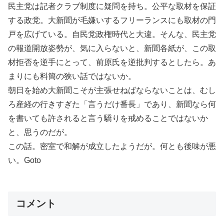
民主党は記者クラブ制度に疑問を持ち。公平な取材を保証
する政党。大新聞が毛嫌いするフリーランスにも取材の門
戸を広げている。自民党政権時代と大違。そんな、民主党
の報道開放姿勢が、気に入らないと、新聞各紙が、この取
材拒否を逆手にとって、前原氏を逆批判するとしたら。あ
まりにも料簡の狭い話ではないか。
朝日を始め大新聞こそが主張せねばならないことは、むし
ろ産経の行きすぎた「言うだけ番長」であり、新聞なら何
を書いても許されると言う驕りを戒めることではないか
と、思うのだが。
この話。密室で和解が成立したようだが。何とも後味が悪
い。Goto
コメント