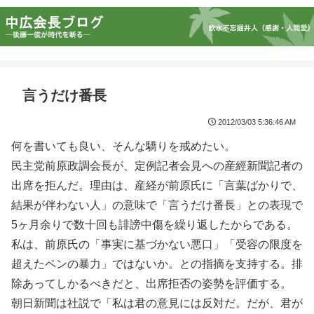
言うだけ番長
2012/03/03 5:36:46 AM
何を書いても良い、そんな驕りを戒めたい。
民主党前原政調会長が、定例記者会見への産經新聞記者の
出席を拒んだ。理由は、産経が前原氏に「言葉ばかりで、
結果が伴わない人」の意味で「言うだけ番長」との表現で
5ヶ月余りで数十回も誹謗中傷を繰り返したからである。
私は、前原氏の「事実に基づかない悪口」「受容の限度を
超えたペンの暴力」ではないか。との指摘を支持する。排
除あってしかるべきだと、出席拒否の姿勢を評価する。
朝日新聞は社説で「私は君の意見には反対だ。だが、君が