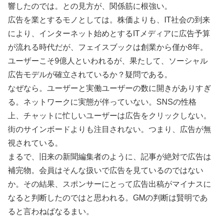
響したのでは。との見方が、関係筋に根強い。
広告を業とするモノとしては。株価よりも、IT社会の到来
により、インターネット始めとするITメディアに広告予算
が流れる時代だが、フェイスブックは創業から僅か8年。
ユーザーこそ9億人といわれるが、果たして、ソーシャル
広告モデルが確立されているか？疑問である。
なぜなら。ユーザーと実働ユーザーの数に開きがありすぎ
る。ネットワークに実態が伴っていない。SNSの性格
上、チャットに忙しいユーザーは広告をクリックしない。
街のサインボードよりも注目されない。つまり、広告が無
視されている。
まるで、旧来の新聞編集者のように、記事が絶対で広告は
補完物。会員はそんな扱いで広告を見ているのではない
か。その結果、スポンサーにとって広告出稿がマイナスに
なると判断したのではと思われる。GMの判断は賢明であ
ると言わねばなるまい。