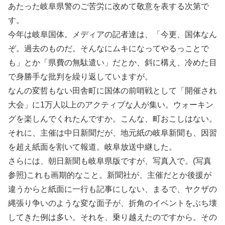
あたった岐阜県警のご苦労に改めて敬意を表する次第で
す。
今年は岐阜国体。メディアの記者達は、「今更、国体なん
ぞ。過去のものだ。そんなにムキになってやるっことで
も」とか「県費の無駄遣い」だとか、斜に構え、冷めた目
で身勝手な批判を繰り返していますが。
なんの変哲もない田舎町に国体の前哨戦として「開催され
大会」に1万人以上のアクティブな人が集い。ウォーキン
グを楽しんでくれたんですか。こんな、町おこしはない。
それに、主催は中日新聞だが、地元紙の岐阜新聞も、因習
を超え紙面を割いて報道。岐阜放送中継した。
さらには、朝日新聞も岐阜県版ですが、写真入で。(写真
参照)これも画期的なこと。新聞社が、主催だとか後援が
違うからと紙面に一行も記事にしない、まるで、ヤクザの
縄張り争いのような変な面子が、折角のイベントをぶち壊
してきた例は多い。それを、乗り越えたのですから。その