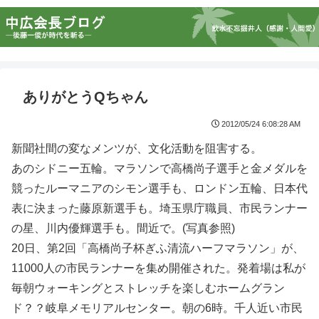
ありがとうQちゃん
2012/05/24 6:08:28 AM
新聞社間の変なメンツが、文化活動を阻害する。
あのシドニー五輪。マラソンで高橋尚子選手と金メダルを
競ったルーマニアのシモン選手も、ロンドン五輪、日本代
表に決まった藤原新選手も。埼玉県庁職員、市民ランナー
の星、川内優輝選手も。間近で。(写真参照)
20日、第2回「高橋尚子杯ぎふ清流ハーフマラソン」が、
11000人の市民ランナーを集め開催された。発着場は私が
毎朝ウォーキングとストレッチを楽しむホームグラン
ド？？岐阜メモリアルセンター。朝の6時。千人近い市民