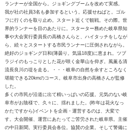
ランナーが全国から。ジョギングブームを改めて実感。
我が社の社員3名も参加するという。応援せねばと。ゴル
フに行くのを取り止め。スタート近くで観戦。その際。世
界的ランナーを目のあたりに。スターター務めた岐阜県知
事や大会実行委員長の高橋さんらと、ハイタッチをしなが
ら、続々とスタートする市民ランナーに圧倒されながら。
絶好のジョギング日和(薄曇り。気温18度)に恵まれ。ツブ
ラジイのもっこりとした花が咲く金華山を仰ぎ。風薫る清
流長良川の堤を走る。・・・岐阜の自然を余すところなく
堪能できる20kmのコース。岐阜市出身の高橋さんが監修
した。
多くの市民が沿道に出て精いっぱいの応援。元気のない岐
阜市がお陰様で、久々に、揺れました。(昨年は花火なっ
かたですから)イベントを企画・運営するのは、大変で
す。大会開催、運営にあたってご苦労された岐阜県。主催
の中日新聞。実行委員会各位。協賛の企業。そして警備に