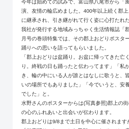
今年は始めての試みで、富山県八尾市から「
演、友情の輪広めました。400年以上続く郡
に継承され、引き継がれて行く姿に心打たれ
我社が発行する地域みっちゃく生活情報誌「郡上
月号の巻頭特集では、その郡上おどりポスタ
踊りへの思いを語ってもらいました。
「郡上おどりは盆踊り。お盆に帰ってきた亡
り。終戦の日も踊ったと伝わってます」「私
き、輪の中にいる人が誰とはなしに歌うと、
いの場所でもありました」「今でいうと、安
でした」と。
水野さんのポスターからは(写真参照)郡上の
の心のふれあいと出会いが伝わります。
郡上おどりは9/8まで土日を中心に催されます