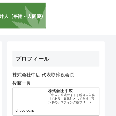
プロフィール
株式会社中広 代表取締役会長
後藤一俊
株式会社 中広
「中広」公式サイト｜総合広告会
社であり、媒体社として自社ブラ
ンドのポスティング型フリーメデ
ィア、ハッピーメディア®『地域み
っちゃく生活情報誌®』を全国で
chuco.co.jp
1100万部以上展開しています。