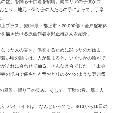
風の盆」を踊る子供達を招聘。両エリアの子供が共
上おどり。地元・保存会の人たちの手によって、丁寧
た。
プラス」(岐阜県・郡上市・20,000部・全戸配布)8
ーを描き続ける原画作者水野正雄さんを紹介。
くなった人の霊を、供養するために踊ったのが始ま
が若い頃の踊りは、人が集まると、いくつかの輪がで
皆がそれに合わせて踊る、そんな具合でした」「出会
養寺の境内で催される昔おどりの夕べのような雰囲気
街の風景。踊り子の笑み。そして、下駄の音。郡上人
が。ハイライトは、なんといっても。8/13から16日の