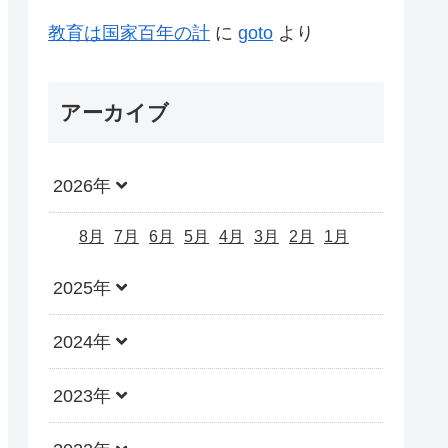
教育は国家百年の計
に
goto
より
アーカイブ
2026年
8月
7月
6月
5月
4月
3月
2月
1月
2025年
2024年
2023年