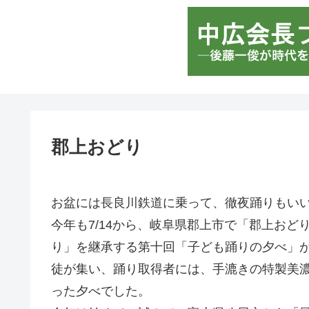
郡上おどり
お盆には長良川鉄道に乗って、徹夜踊りもい
今年も7/14から、岐阜県郡上市で「郡上おど
り」を継承する第十回「子ども踊りの夕べ」
徒が集い、踊り取得者には、手漉きの特製美
った夕べでした。