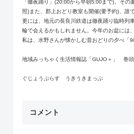
「徹夜踊り」(20:00から早朝5:00まで)
照)また、郡上おどり教室も開催(要予約)、
更には、地元の長良川鉄道は徹夜踊り臨時列
輪で会えるかもしれません。今年のお盆には
私は、水野さんが懐かしむ昔おどりの夕べ「9/1
地域みっちゃく生活情報誌「GUJO＋」 巻
ぐじょうぷらす うきうきまっぷ
コメント