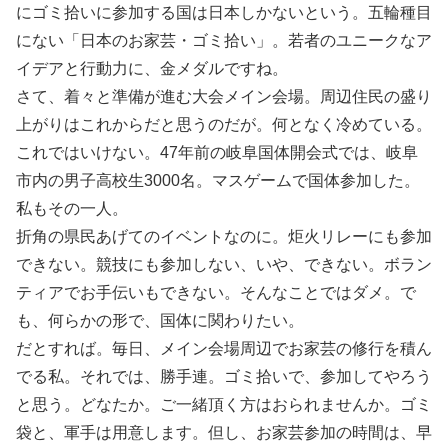
にゴミ拾いに参加する国は日本しかないという。五輪種目
にない「日本のお家芸・ゴミ拾い」。若者のユニークなア
イデアと行動力に、金メダルですね。
さて、着々と準備が進む大会メイン会場。周辺住民の盛り
上がりはこれからだと思うのだが。何となく冷めている。
これではいけない。47年前の岐阜国体開会式では、岐阜
市内の男子高校生3000名。マスゲームで国体参加した。
私もその一人。
折角の県民あげてのイベントなのに。炬火リレーにも参加
できない。競技にも参加しない、いや、できない。ボラン
ティアでお手伝いもできない。そんなことではダメ。で
も、何らかの形で、国体に関わりたい。
だとすれば。毎日、メイン会場周辺でお家芸の修行を積ん
でる私。それでは、勝手連。ゴミ拾いで、参加してやろう
と思う。どなたか。ご一緒頂く方はおられませんか。ゴミ
袋と、軍手は用意します。但し、お家芸参加の時間は、早