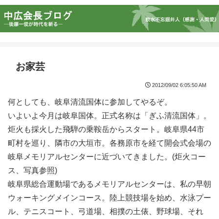
お家芸
2012/09/02 6:05:50 AM
何としても、岐阜清流国体に参加してやるぞ。
いよいよ今月は岐阜国体。正式名称は「ぎふ清流国体」。
炬火も採火した飛騨の乗鞍岳からスタート。岐阜県44市
町村を巡り、隣市の大垣市。各務原市を経て開会式会場の
岐阜メモリアルセンターに近づいてきました。(炬火コー
ス、写真参照)
岐阜県総合運動場であるメモリアルセンターは、私の早朝
ウォーキングメインコース。陸上競技場を始め、水泳プー
ル、テニスコート、弓道場、相撲の土俵、野球場、それ