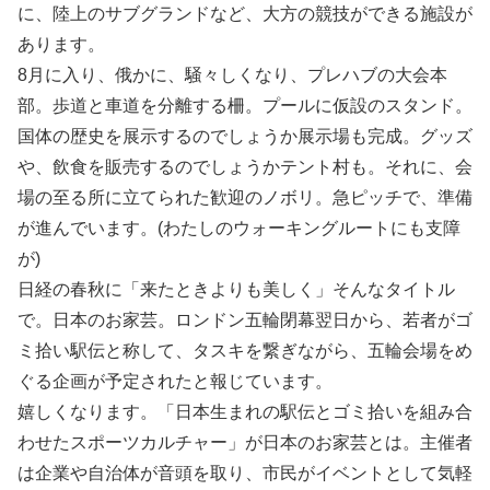
に、陸上のサブグランドなど、大方の競技ができる施設が
あります。
8月に入り、俄かに、騒々しくなり、プレハブの大会本
部。歩道と車道を分離する柵。プールに仮設のスタンド。
国体の歴史を展示するのでしょうか展示場も完成。グッズ
や、飲食を販売するのでしょうかテント村も。それに、会
場の至る所に立てられた歓迎のノボリ。急ピッチで、準備
が進んでいます。(わたしのウォーキングルートにも支障
が)
日経の春秋に「来たときよりも美しく」そんなタイトル
で。日本のお家芸。ロンドン五輪閉幕翌日から、若者がゴ
ミ拾い駅伝と称して、タスキを繋ぎながら、五輪会場をめ
ぐる企画が予定されたと報じています。
嬉しくなります。「日本生まれの駅伝とゴミ拾いを組み合
わせたスポーツカルチャー」が日本のお家芸とは。主催者
は企業や自治体が音頭を取り、市民がイベントとして気軽